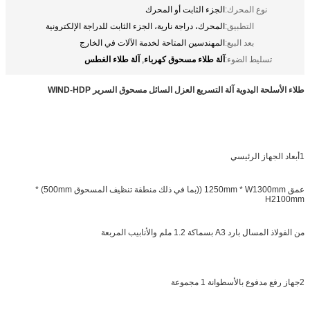
نوع المحرك:
الجزء الثابت أو المحرك
التطبيق:
المحرك، دراجة نارية، الجزء الثابت للدراجة الإلكترونية
بعد البيع:
المهندسين المتاحة لخدمة الآلات في الخارج
آلة طلاء مسحوق كهرباء
آلة طلاء الغطس
تسليط الضوء:
,
طلاء الأسلحة اليدوية آلة التسريع العزل السائل مسحوق السرير WIND-HDP
1أبعاد الجهاز الرئيسي
عمق 1250mm * W1300mm ((بما في ذلك منطقة تنظيف المسحوق 500mm) *
H2100mm
من الفولاذ المسال بارد A3 بسماكة 1.2 ملم والأنابيب المربعة
2جهاز رفع مدفوع بالأسطوانة 1 مجموعة