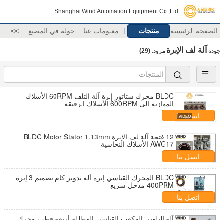
Shanghai Wind Automation Equipment Co.,Ltd
الصفحة الرئيسية
منتجات
معلومات عنا
جولة في المصنع
>>
آلة لف الإبرة
جودة
مزود.
(29)
BLDC محرك ستاتور إبرة آلة التلف 60RPM الأسلاك
الموازية إلى 600RPM الأسلاك الرقيقة
اتصل بنا
12 فتحة آلة لف الإبرة BLDC Motor Stator 1.13mm
AWG17 الأسلاك النحاسية
اتصل بنا
BLDC المحرك القياسي إبرة آلة تدوير كام تصميم 3 إبرة
400PRM مدخل سريع
اتصل بنا
آلة التلوين المكعب القياسي المظللة أربعة قطب محرك