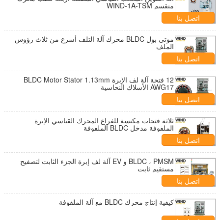
منقسم WIND-1A-TSM
اتصل بنا
موتي بول BLDC محرك آلة التلف أسرع من ثلاث رؤوس
الملف
اتصل بنا
12 فتحة آلة لف الإبرة BLDC Motor Stator 1.13mm
AWG17 الأسلاك النحاسية
اتصل بنا
ثلاثة فتحات مكنسة للفراغ المحرك القياسي الإبرة
الملفوفة مدخل BLDC الملفوفة
اتصل بنا
BLDC ، PMSM و EV آلة لف إبرة الجزء الثابت لتصفيح
مستقيم ثابت
اتصل بنا
كيفية إنتاج محرك BLDC مع آلة الملفوفة