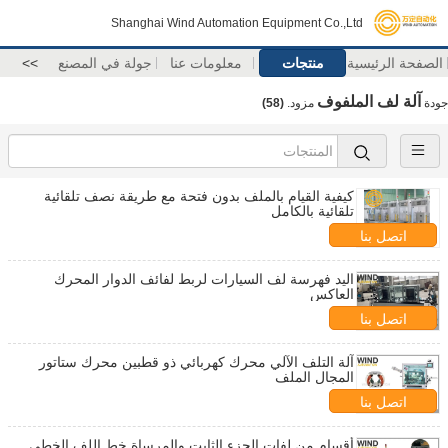
Shanghai Wind Automation Equipment Co.,Ltd
الصفحة الرئيسية
منتجات
معلومات عنا
جولة في المصنع
>>
آلة لف الملفوف
جودة
مزود.
(58)
كيفية القيام بالملف بدون فتحة مع طريقة نصف تلقائية
تلقائية بالكامل
اتصل بنا
اليد فهرسة لف السيارات لربط لفائف الدوار المحرك
العاكس
اتصل بنا
آلة التلف الآلي محرك كهربائي ذو قطبين محرك ستاتور
المجال الملف
اتصل بنا
أقسام من لفات الجزء الثابت والمرساة خط اللف الخطي