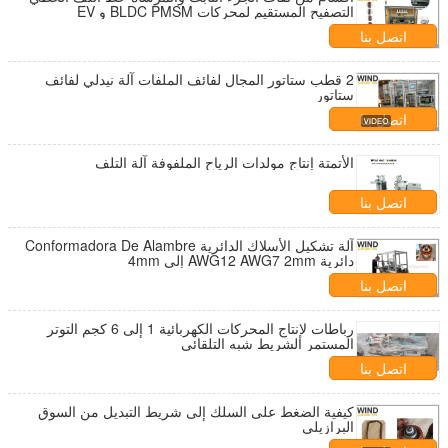
التصفيح المستقيم لمحركات BLDC PMSM و EV
اتصل بنا
2 قطب ستاتور المجال لفائف الملفات آلة نيدلي لفائف
ستاتور
اتصل بنا
الأتمتة إنتاج مولدات الرياح الملفوفة آلة التلف
اتصل بنا
آلة تشكيل الأسلاك الدائرية Conformadora De Alambre
دائرية AWG12 AWG7 2mm إلى 4mm
اتصل بنا
رباطات لإنتاج المحركات الكهربائية 1 إلى 6 كجم التوتر
المستمر الشريط شبه التلقائي
اتصل بنا
كيفية الضغط على السلك إلى شريط التبديل من السوق
البرازيلي