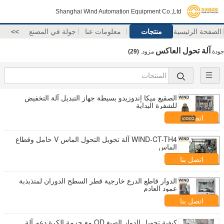
Shanghai Wind Automation Equipment Co.,Ltd
الصفحة الرئيسية
منتجات
معلومات عنا
جولة في المصنع
>>
آلة تحول العاكس
جودة
مزود.
(29)
الصقيع ميكا إندوزيدو بسيطة جهاز التبديل آلة التخفيض
للشفرة البداية
اتصل بنا
WIND-CT-TH4 آلة تحويل التحول الماس V حامل وقطاع
الماس
اتصل بنا
الدوار قاطع الدرع خارجية قطر السطح الدوران لمتذبذبة
عمود العادم
اتصل بنا
كيفية تحويل الدوار الصبغ OD مع حزمة الكرة دعم آلة