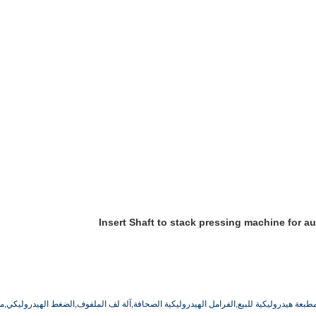
مطبعة هيدروليكية للبيع,الفرامل الهيدروليكية الصحافة,آلة لف الملفوف,الضغط الهيدروليكي,