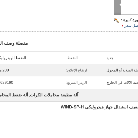
رة كبيرة :
ضل سعر
مفصلة وصف الم
جديد
الضغط:
الضغط الهيدرولي
ة الصلابة أو المحول
ارتفاع الإغلاق:
200 ملم
مة الآلات في الخارج
الرمز السريع:
4629190
آلة مطبعة محاملات الكرات
آلة ضغط المحام
,
تبدال جهاز هيدروليكي WIND-SP-H