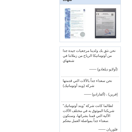
نحن نثق بك ولدينا مرجعيات جيدة جدا
من أوتوماتيكا الرياح من زملائنا في
شنغهاي
—— (أولايو ديلغادو)
نحن سعداء جداً بالآلات التي قدمتها
شركة (ويند أوتوماتيك)
—— إفرين) ، (ألفارادو)
لطالما كانت شركة "ويند أوتوماتيك"
شريكنا الموثوق به في مختلف الآلات
الآلية التي قمنا بشرائها، وسنكون
سعداء جداً بمواصلة العمل معكم.
—— فلوريان