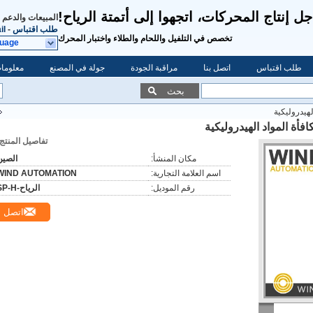
ل إنتاج المحركات، اتجهوا إلى أتمتة الرياح!
المبيعات والدعم 
طلب اقتباس
-
il
تخصص في التلفيل واللحام والطلاء واختبار المحرك
guage
طلب اقتباس
اتصل بنا
مراقبة الجودة
جولة في المصنع
معلومات
بحث
لهيدروليكية
فأة المواد الهيدروليكية
تفاصيل المنتج:
مكان المنشأ:
الصين
اسم العلامة التجارية:
WIND AUTOMATION
رقم الموديل:
الرياح-SP-H
اتصل