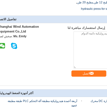
,
hydraulic press for 
تفاصيل الاتص
hanghai Wind Automation
إرسال استفسارك مباشرة لنا
quipment Co.,Ltd
Ms. Emily
اتصل شخص
اتصل
أكثر أجهزة الضغط الهيدروليك
آلة الضغط الهيدروليكية لتحميل السيارات سيارة DC محرك
أربعة أعمدة هيدروليكية مطبقة آلة التحكم PLC طبقة مطبقة
عمود