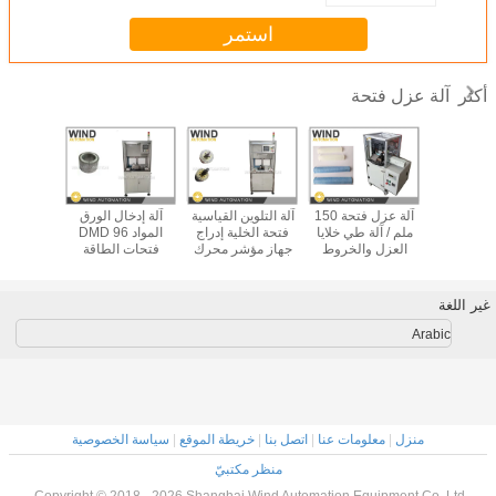
استمر
آلة عزل فتحة
أكثر
اتور فتحة
آلة عزل فتحة 150
آلة التلوين القياسية
آلة إدخال الورق
عزل آلة DMD ورق
ملم / آلة طي خلايا
فتحة الخلية إدراج
المواد DMD 96
عزل فتح
إدخال BSG محرك
العزل والخروط
جهاز مؤشر محرك
فتحات الطاقة
الخلوي
 الجديدة
سيرفو ، جهاز تغذية
الجديدة محرك
الستات
محرك سيرفو
القياس
الأك
غير اللغة
Arabic
منزل
|
معلومات عنا
|
اتصل بنا
|
خريطة الموقع
|
سياسة الخصوصية
منظر مكتبيّ