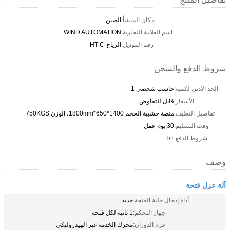
مكان المنشأ:
الصين
اسم العلامة التجارية:
WIND AUTOMATION
رقم الموديل:
الرياح-HT-C
شروط الدفع والشحن
الحد الأدنى لكمية:
حاسب شخصي 1
الأسعار:
قابل للتفاوض
تفاصيل التغليف:
منصة خشبية الحجم 1400*650*1800mm، الوزن 750KGS
وقت التسليم:
30 يوم عمل
شروط الدفع:
T/T
وصف
آلة عزل فتحة
أداة إدخال خلية الفتحة:
جديد
جهاز التحكم:
1 ثانية لكل فتحة
عزم الدوران:
محرك الخدمة غير الهيدروليكي