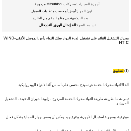
أجهزة السيارات:
محركات Mitsubishi مزدوجة
لون الجهاز:
أبيض أو حسب متطلبات العميل
بعد البيع:
مهندس متاح للدعم من الخارج
آلة إدخال الورق
آلة إدخال
تسليط الضوء:
,
WIND-
محرك التشغيل القائم على تشغيل الدرع الدوار سلك التواء رأس الموصل الأفقي
HT-C
(1)
التطبيق
آلة الالتواء محرك الخدمة هو نموذج محسن على أساس آلة الالتواء الهيدروليكية.
تبني هذه الطريقة طريقة التواء محرك الخدمة المزدوج ، زاوية الدوران الدقيقة ، التشغيل
المريح و
موثوقية، وسهولة استبدال الأجهزة، وتنوع جيد. يمكن أن يضمن جهاز الحماية بشكل فعال
أن جذور الأسلاك النحاسية لا تتحطم مع رقاقة النحاس، تضمن فعليا