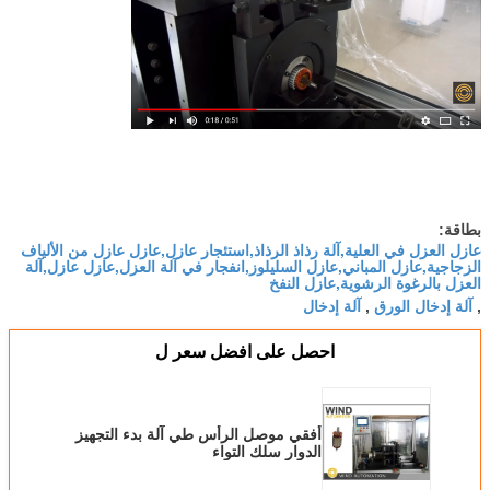
بطاقة:
عازل العزل في العلية,آلة رذاذ الرذاذ,استئجار عازل,عازل عازل من الألياف
الزجاجية,عازل المباني,عازل السليلوز,انفجار في آلة العزل,عازل عازل,آلة
العزل بالرغوة الرشوية,عازل النفخ
آلة إدخال الورق
آلة إدخال
,
,
احصل على افضل سعر ل
أفقي موصل الرأس طي آلة بدء التجهيز
الدوار سلك التواء