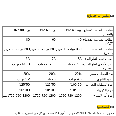
(3)
معايير آلة الاندماج:
إمدادات الطاقة للاندماج
ويند-DNZ-40
ويند-DNZ-60
ويند-DNZ-80
والمعيار
الطاقة القياسية للاندماج
40
60
80
(KVA)
إمدادات الطاقة (3
380 فولت، 50 هرتز
380 فولت، 50 هرتز
380 فولت، 50 هرتز
مراحل)
الحد الأقصى لتيار البدء
6A
7A
8A
الحد الأقصى لتيار الدائرة
9 كيلو فولت
11 كيلو فولت
13 كيلو فولت
القصيرة
مدة الحمل الاسمي
20%
20%
20%
الجهد الثانوي
4.8 فولت
5 فولت
5.2 فولت
أبعاد أسطوانة الحرارة
f 100*50
f125*50
f125*50
حجم الكهرباء
f10*100
f10*100
f10*100
أبعاد آلة الاندماج
1200*720*1720
1200*720*1720
1200*720*1720ملم
(4)
الخصائص:
محول لحام نقطة WIND-DNZ جهاز التأمين 23 فتحة الهيكل في غضون 50 ثانية،