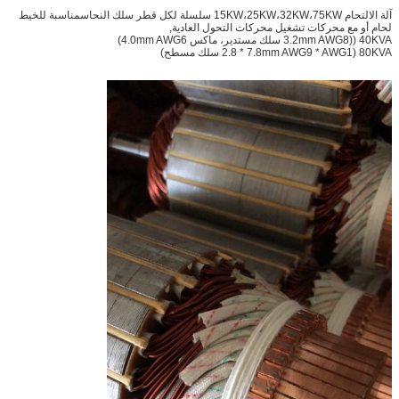
آلة الالتحام 15KW،25KW،32KW،75KW سلسلة لكل قطر سلك النحاسمناسبة للخيط
لحام أو مع محركات تشغيل محركات التحول العادية,
40KVA ((3.2mm AWG8 سلك مستدير، ماكس 4.0mm AWG6)
80KVA (2.8 * 7.8mm AWG9 * AWG1 سلك مسطح)