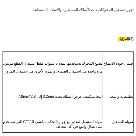
أجهزة تشغيل المحركات ذات الأسلاك المستديرة والأسلاك المسطحة
(2)
المزايا:
ضمان جودة الاندماج
مصنع المحرك يستخدمها لمدة 8 سنوات فقط استبدال القطع مرتين،
مرة واحدة هي استبدال الصمام، والمرة الأخرى هي استبدال المرور
تطبيقات واسعة
النحاس
تكييف عرض السلك تحت 3.2mm إلى 2.8*7.8mm
سهلة التشغيل
سهلة للمشغل لتحديد مع جهاز التحكم مياتشي CT110 التي تستخدم
على نطاق واسع في آلة التحالف