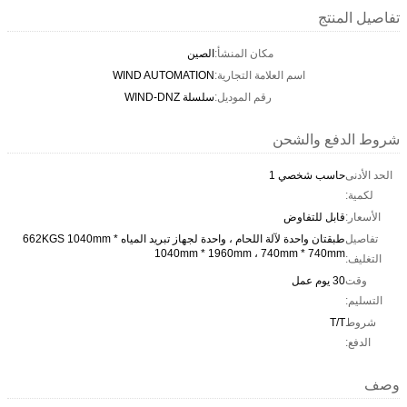
تفاصيل المنتج
مكان المنشأ:
الصين
اسم العلامة التجارية:
WIND AUTOMATION
رقم الموديل:
سلسلة WIND-DNZ
شروط الدفع والشحن
الحد الأدنى
حاسب شخصي 1
لكمية:
الأسعار:
قابل للتفاوض
تفاصيل
طبقتان واحدة لآلة اللحام ، واحدة لجهاز تبريد المياه 662KGS 1040mm *
1040mm * 1960mm ، 740mm * 740mm
التغليف:
وقت
30 يوم عمل
التسليم:
شروط
T/T
الدفع:
وصف