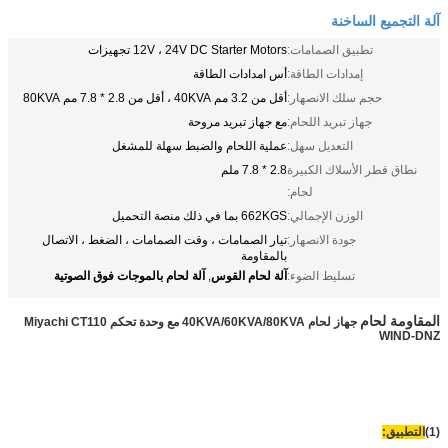
آلة التجميع الساخنة
تطبيق الصمامات:
12V ، 24V DC Starter Motors تجهيزات
إمدادات الطاقة:
أس امدادات الطاقة
حجم سلك الانصهار:
أقل من 3.2 مم 40KVA ، أقل من 2.8 * 7.8 مم 80KVA
جهاز تبريد اللحام:
مع جهاز تبريد مروحة
التعديل سهل:
عملية اللحام والضبط سهلة للمشغل
نطاق قطر الأسلاك الكبيرة
2.8 * 7.8 ملم
لحام:
الوزن الإجمالي:
662KGS بما في ذلك منصة التحميل
جودة الانصهار:
تيار الصمامات ، وقت الصمامات ، الضغط ، الاتصال
بالمقاومة
آلة لحام القوس
آلة لحام بالموجات فوق الصوتية
تسليط الضوء:
,
المقاومة لحام
جهاز لحام 40KVA/60KVA/80KVA مع وحدة تحكم Miyachi CT110
WIND-DNZ
(1)
التطبيق: