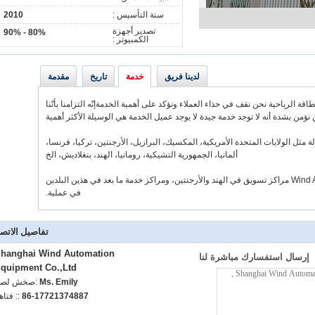
سنة التأسيس :
2010
تصدير أجهزة
80% - 90%
الكمبيوتر :
لدينا فريق
خدمة
تاريخ
مقدمة
 الرياحية نحن نقف في حذاء العملاء ونؤكد على أهمية الخدمةإنّه التزامنا بأنّنا
 إمدادات مع الخدمة الخارجية لأكثر من 20 دولة مثل الولايات المتحدة الأمريكية، المكسيك، البرازيل، الأرجنتين، تركيا، فرنسا،
ألمانيا، الجمهورية التشيكية، رومانيا، الهند، بنغلاديش، الخ
في عملية.
تفاصيل الاتص
hanghai Wind Automation
إرسال استفسارك مباشرة لنا
quipment Co.,Ltd
Ms. Emily
اتصل شخص
86-17721374887
الهاتف :