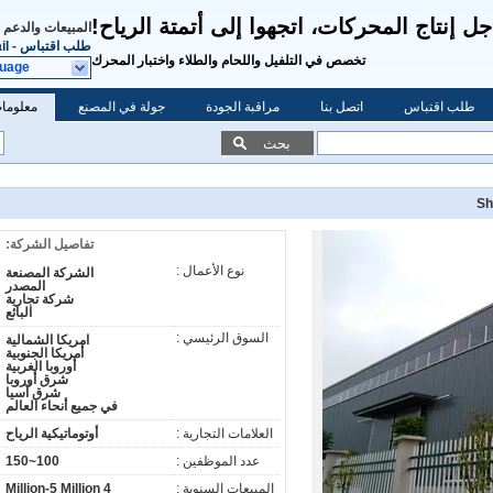
ل إنتاج المحركات، اتجهوا إلى أتمتة الرياح!
المبيعات والدعم 
طلب اقتباس
-
il
تخصص في التلفيل واللحام والطلاء واختبار المحرك
guage
طلب اقتباس
اتصل بنا
مراقبة الجودة
جولة في المصنع
معلومات
بحث
Sh
تفاصيل الشركة:
نوع الأعمال :
الشركة المصنعة
المصدر
شركة تجارية
البائع
السوق الرئيسي :
امريكا الشمالية
أمريكا الجنوبية
أوروبا الغربية
شرق أوروبا
شرق آسيا
في جميع أنحاء العالم
العلامات التجارية :
أوتوماتيكية الرياح
عدد الموظفين :
100~150
المبيعات السنوية :
4 Million-5 Million