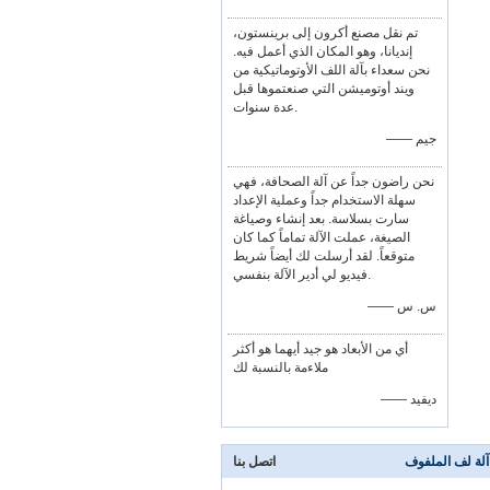
تم نقل مصنع أكرون إلى برينستون،
إنديانا، وهو المكان الذي أعمل فيه.
نحن سعداء بآلة اللف الأوتوماتيكية من
ويند أوتوميشن التي صنعتموها قبل
عدة سنوات.
—— جيم
نحن راضون جداً عن آلة الصحافة، فهي
سهلة الاستخدام جداً وعملية الإعداد
سارت بسلاسة. بعد إنشاء وصياغة
الصيغة، عملت الآلة تماماً كما كان
متوقعاً. لقد أرسلت لك أيضاً شريط
فيديو لي أدير الآلة بنفسي.
—— س. س
أي من الأبعاد هو جيد أيهما هو أكثر
ملاءمة بالنسبة لك
—— ديفيد
آلة لف الملفوف
اتصل بنا