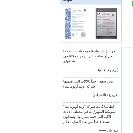
نحن نثق بك ولدينا مرجعيات جيدة جدا
من أوتوماتيكا الرياح من زملائنا في
شنغهاي
—— (أولايو ديلغادو)
نحن سعداء جداً بالآلات التي قدمتها
شركة (ويند أوتوماتيك)
—— إفرين) ، (ألفارادو)
لطالما كانت شركة "ويند أوتوماتيك"
شريكنا الموثوق به في مختلف الآلات
الآلية التي قمنا بشرائها، وسنكون
سعداء جداً بمواصلة العمل معكم.
—— فلوريان