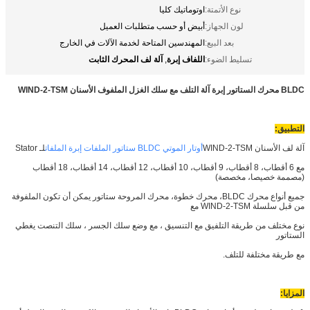
نوع الأتمتة:
اوتوماتيك كليا
لون الجهاز:
أبيض أو حسب متطلبات العميل
بعد البيع:
المهندسين المتاحة لخدمة الآلات في الخارج
اللفاف إبرة
آلة لف المحرك الثابت
تسليط الضوء:
,
BLDC محرك الستاتور إبرة آلة التلف مع سلك الغزل الملفوف الأسنان WIND-2-TSM
التطبيق:
آلة لف الأسنان WIND-2-TSM
أوتار الموتي BLDC ستاتور الملفات إبرة الملفات
لـ Stator
مع 6 أقطاب، 8 أقطاب، 9 أقطاب، 10 أقطاب، 12 أقطاب، 14 أقطاب، 18 أقطاب
(مصممة خصيصا، مخصصة)
جميع أنواع محرك BLDC، محرك خطوة، محرك المروحة ستاتور يمكن أن تكون الملفوفة
من قبل سلسلة WIND-2-TSM مع
نوع مختلف من طريقة التلفيق مع التنسيق ، مع وضع سلك الجسر ، سلك التنصت يغطي
الستاتور
مع طريقة مختلفة للتلف.
المزايا: