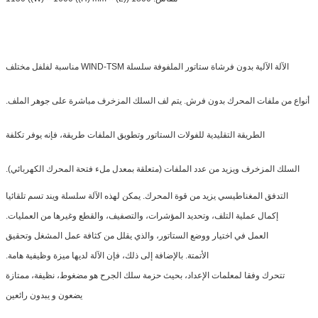
الآلة الآلية بدون فرشاة ستاتور الملفوفة سلسلة WIND-TSM مناسبة لفلفل مختلف
أنواع من ملفات المحرك بدون فرش. يتم لف السلك المزخرف مباشرة على جوهر الملف.
الطريقة التقليدية للفولات الستاتور وتطويق الملفات طريقة، فإنه يوفر تكلفة
السلك المزخرف ويزيد من عدد الملفات (متعلقة بمعدل ملء فتحة المحرك الكهربائي).
التدفق المغناطيسي يزيد من قوة المحرك. يمكن لهذه الآلة سلسلة ويند تسم تلقائيا
إكمال عملية التلف، وتحديد المؤشرات، والتصفيف، والقطع وغيرها من العمليات.
العمل في اختيار ووضع الستاتور، والذي يقلل من كثافة عمل المشغل وتحقيق
الأتمتة. بالإضافة إلى ذلك، فإن الآلة لديها ميزة وظيفية هامة.
تتحرك وفقا لمعلمات الإعداد، بحيث حزمة سلك الجرح هو مضغوط، نظيفة، ممتازة
يضعون و يبدون رائعين