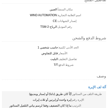
مكان المنشأ:
الصين
اسم العلامة التجارية:
WIND AUTOMATION
إصدار الشهادات:
CE
رقم الموديل:
الرياح-2-TSM
شروط الدفع والشحن
الحد الأدنى لكمية:
حاسب شخصي 1
الأسعار:
قابل للتفاوض
تفاصيل التغليف:
البليت
شروط الدفع:
T/T
وصف
آلة لف الإبرة
طريقة التلف من الستاتور:
أيّاً كان طريق (دلتا) أو (ستار ويندينغ)
الإبرة رقم:
إبرة واحدة أو إبرتين أو ثلاث إبرات
الترتيب:
ما إذا كان التصفيف وفقا لرسم بياني التلفيل الستاتور