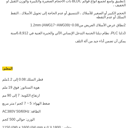
1تطبيق واسع لجميع أنواع قوائم BLDC ذات الأحجام الصغيرة والكبيرة والوزن الثقيل أو
الخفيف ،
الحجم الكبير أو الصغير للأسلاك ، التنسيق أو عدم الحاجة إلى تحويل الأسلاك ، التقط
السلك أو عدم التقطه
2نطاق عرض الأسلاك العريض من
0.08~1.2mm (AWG17~AWG39)
3دلتا PLC، نظام ديلتا الخدمة التدخل الإنساني الآلي والخبرة الغنية في 6،8,912سنة
يمكن أن تضمن أداء جيد من آلة التلف
المعلم
:
قطر السلك:0.08 إلى 1.2ملم
هوية الستاتور: فوق 19 ملم
ارتفاع الكومة: 7 إلى 90 مم
ضغط الهواء: 5 ~ 7 كجم / متر مربع
الطاقة: AC380V 50/60Hz
الوزن: حوالي 500 كجم
مقاس: 1800 ((L) × 1150 ((W) × 1600 ((H) mm