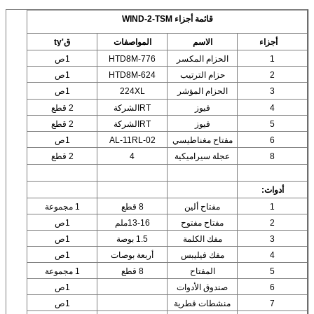
قائمة أجزاء WIND-2-TSM
أجزاء
الاسم
المواصفات
ق'ty
1
الحزام المكسر
HTD8M-776
1ص
2
حزام الترتيب
HTD8M-624
1ص
3
الحزام المؤشر
224XL
1ص
4
فيوز
RTالشركة
2 قطع
5
فيوز
RTالشركة
2 قطع
6
مفتاح مغناطيسي
AL-11RL-02
1ص
8
عجلة سيراميكية
4
2 قطع
أدوات:
1
مفتاح ألين
8 قطع
1 مجموعة
2
مفتاح مفتوح
13-16ملم
1ص
3
مفك الكلمة
1.5 بوصة
1ص
4
مفك فيليبس
أربعة بوصات
1ص
5
المفتاح
8 قطع
1 مجموعة
6
صندوق الأدوات
1ص
7
منشطات قطرية
1ص