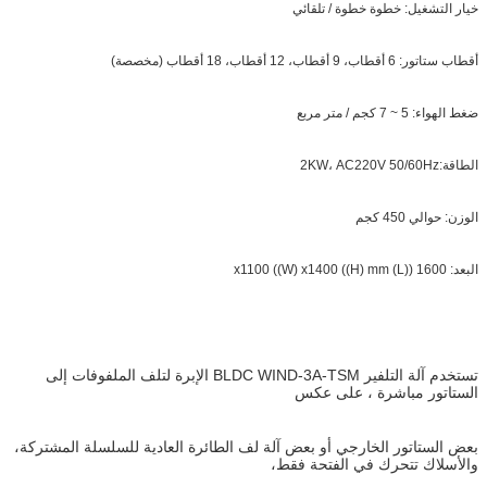
خيار التشغيل: خطوة خطوة / تلقائي
أقطاب ستاتور: 6 أقطاب، 9 أقطاب، 12 أقطاب، 18 أقطاب (مخصصة)
ضغط الهواء: 5 ~ 7 كجم / متر مربع
الطاقة:2KW، AC220V 50/60Hz
الوزن: حوالي 450 كجم
البعد: 1600 ((L) x1100 ((W) x1400 ((H) mm
تستخدم آلة التلفير BLDC WIND-3A-TSM الإبرة لتلف الملفوفات إلى
الستاتور مباشرة ، على عكس
بعض الستاتور الخارجي أو بعض آلة لف الطائرة العادية للسلسلة المشتركة،
والأسلاك تتحرك في الفتحة فقط،