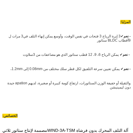
المزايا:
- نعم
✔
3 إبرة الرياح 3 فتحات في نفس الوقت، وأوسع يمكن إنهاء التلف في3 مرات ل
9أقطاب BLDC ستاتور
- نعم
✔ يمكن الرياح 6، 9، 12 قطب ستاتور الذي هو مضاعفات من 3سلاوت
- نعم
✔ يمكن تعيين سرعة التلفيق لكل قطر سلك مختلف من 0.08mm إلى 1.2mm،
والثقيلة أو خفيفة الوزن الستاتورات، ارتفاع كومة كبيرة أو صغيرة، لديهم apation جيدة
دون ليمينيشن
الخصائص:
آلة التلف المحرك بدون فرشاة WIND-3A-TSM
مصممة لإنتاج ستاتور ثلاثي