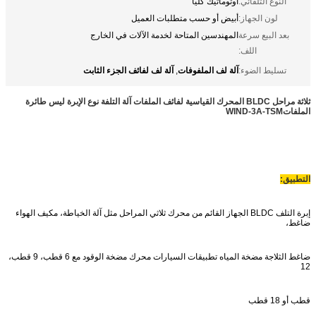
النوع التلقائي:
اوتوماتيك كليا
لون الجهاز:
أبيض أو حسب متطلبات العميل
بعد البيع سرعة
المهندسين المتاحة لخدمة الآلات في الخارج
اللف:
آلة لف الملفوفات
آلة لف لفائف الجزء الثابت
تسليط الضوء:
,
ثلاثة مراحل BLDC المحرك القياسية لفائف الملفات آلة التلفة نوع الإبرة ليس طائرة
الملفات
WIND-3A-TSM
التطبيق:
إبرة التلف BLDC الجهاز القائم من محرك ثلاثي المراحل مثل آلة الخياطة، مكيف الهواء
ضاغط،
ضاغط الثلاجة مضخة المياه تطبيقات السيارات محرك مضخة الوقود مع 6 قطب، 9 قطب،
12
قطب أو 18 قطب