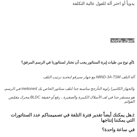
يدوياً أو اختر آلة للفول عالية التكلفة
السؤال والإجابة:
1أي نوع من طيات إبرة الستاتور يجب أن نختار لستاتورنا في الرسم المرفق؟
آلة التلف WIND-3A-TSM مع جهاز سيرفو لتحديد ترتيب التلف
والجهاز الكاميرا زاوية التأرجح مناسبة جدا لتلف ستاتور الخاص بك metioned في الرسم،
هو مستقر جدا في لف الأسلاك الكبيرة والصغيرة ، رفع أو خفيفة BLDC محرك مقمّض
القوائم.
هل يمكنك أيضاً تقدير فترة التلفة في تصميمنا
كم عدد الستاتورات
2.
التي يمكننا إنتاجها
في ساعة واحدة؟