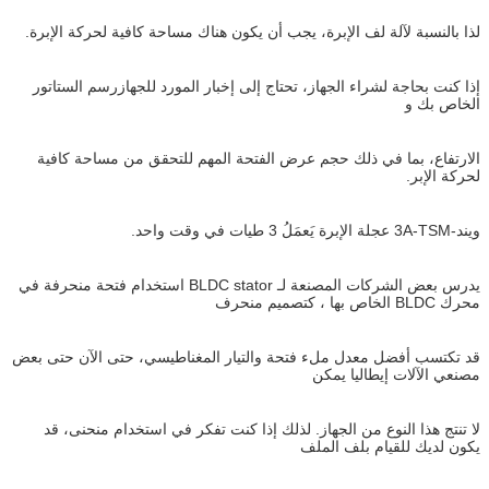
لذا بالنسبة لآلة لف الإبرة، يجب أن يكون هناك مساحة كافية لحركة الإبرة.
إذا كنت بحاجة لشراء الجهاز، تحتاج إلى إخبار المورد للجهاز
رسم الستاتور
الخاص بك و
الارتفاع، بما في ذلك حجم عرض الفتحة المهم للتحقق من مساحة كافية
لحركة الإبر.
ويند-3A-TSM عجلة الإبرة يَعمَلُ 3 طيات في وقت واحد.
يدرس بعض الشركات المصنعة لـ BLDC stator استخدام فتحة منحرفة في
محرك BLDC الخاص بها ، كتصميم منحرف
قد تكتسب أفضل معدل ملء فتحة والتيار المغناطيسي، حتى الآن حتى بعض
مصنعي الآلات إيطاليا يمكن
لا تنتج هذا النوع من الجهاز. لذلك إذا كنت تفكر في استخدام منحنى، قد
يكون لديك للقيام بلف الملف