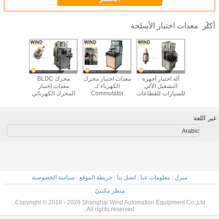
معدات اختبار الأسلحة
أكثر
ختبار محرك
آلة اختبار أجهزة
معدات اختبار محرك
محرك BLDC
أجهزة 
فان العزل
التشغيل الآلي
الكهرباء لـ
معدات اختبار
الأسلحة الب
لجهد تحليل
للسيارات للقطاعات
Commutator
المحرك الكهربائي
الدوار أثن
جودة
تحت 36
Roundness
الدينامومتر
لمحرك DC
الهستيريسية الجهد
-02
المفرش
الحالي RPM التاجر
غير اللغة
Arabic
منزل
|
معلومات عنا
|
اتصل بنا
|
خريطة الموقع
|
سياسة الخصوصية
منظر مكتبيّ
Copyright © 2018 - 2026 Shanghai Wind Automation Equipment Co.,Ltd.
All rights reserved.