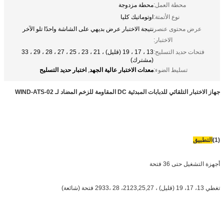
محطة العمل:
محطة مزدوجة
نوع الأتمتة:
اوتوماتيك كليا
عرض محتوى عنصر
نتيجة الاختبار عرض بديهي على الشاشة واحدًا تلو الآخر
الاختبار:
فتحات حديد التسليح:
13 ، 17 ، 19 (قليل) ، 21 ، 23 ، 25 ، 27 ، 28 ، 29 ، 33
(مشترك)
معدات الاختبار عالية الجهد
اختبار حديد التسليح
تسليط الضوء:
,
جهاز الاختبار التلقائي للدبابات المبدئية DC المقاومة للزخم المضاد لـ WIND-ATS-02
(1)
التطبيق
أجهزة التشغيل حتى 36 فتحة
تغطي 13، 17، 19 (قليل) ، 2123,25,27، 28 ،2933 فتحة (شائعة)