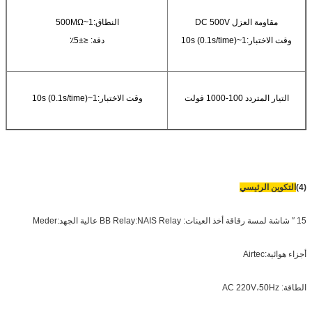
مقاومة العزل DC 500V
النطاق:1~500MΩ
وقت الاختبار:1~10s (0.1s/time)
دقة: ≤±5٪
التيار المتردد 100-1000 فولت
وقت الاختبار:1~10s (0.1s/time)
(4)
التكوين الرئيسي
15 ′′ شاشة لمسة رقاقة أخذ العينات: BB Relay:NAIS Relay عالية الجهد:Meder
أجزاء هوائية:Airtec
الطاقة: AC 220V،50Hz