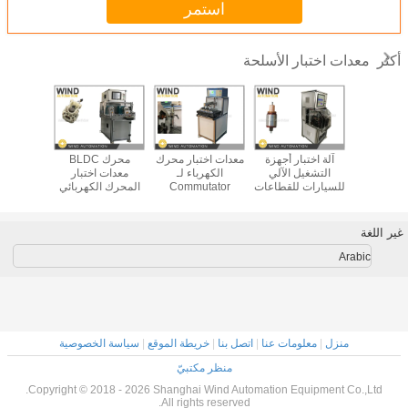
استمر
معدات اختبار الأسلحة
أكثر
ختبار محرك
آلة اختبار أجهزة
معدات اختبار محرك
محرك BLDC
أجهزة 
فان العزل
التشغيل الآلي
الكهرباء لـ
معدات اختبار
الأسلحة الب
لجهد تحليل
للسيارات للقطاعات
Commutator
المحرك الكهربائي
الدوار أثن
جودة
تحت 36
Roundness
الدينامومتر
لمحرك DC
الهستيريسية الجهد
-02
المفرش
الحالي RPM التاجر
غير اللغة
Arabic
منزل
|
معلومات عنا
|
اتصل بنا
|
خريطة الموقع
|
سياسة الخصوصية
منظر مكتبيّ
Copyright © 2018 - 2026 Shanghai Wind Automation Equipment Co.,Ltd.
All rights reserved.