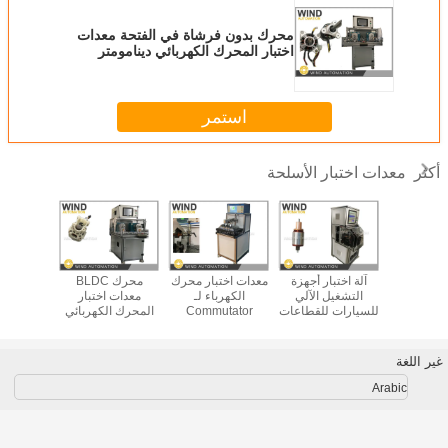
محرك بدون فرشاة في الفتحة معدات
اختبار المحرك الكهربائي دينامومتر
الهستيريس N · m اختبار الحمل
استمر
معدات اختبار الأسلحة
أكثر
ختبار محرك
آلة اختبار أجهزة
معدات اختبار محرك
محرك BLDC
أجهزة 
فان العزل
التشغيل الآلي
الكهرباء لـ
معدات اختبار
الأسلحة الب
لجهد تحليل
للسيارات للقطاعات
Commutator
المحرك الكهربائي
الدوار أثن
جودة
تحت 36
Roundness
الدينامومتر
لمحرك DC
الهستيريسية الجهد
-02
المفرش
الحالي RPM التاجر
غير اللغة
Arabic