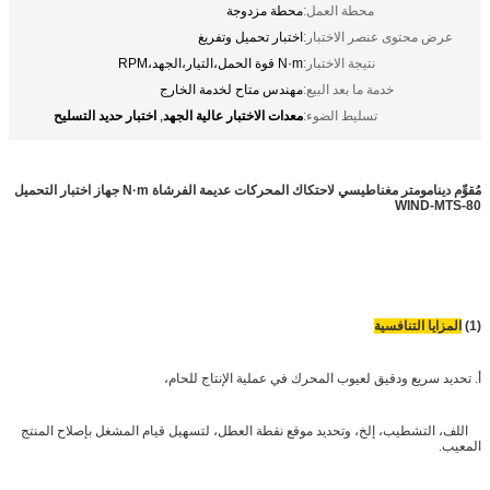
محطة العمل:
محطة مزدوجة
عرض محتوى عنصر الاختبار:
اختبار تحميل وتفريغ
نتيجة الاختبار:
N·m قوة الحمل،التيار،الجهد،RPM
خدمة ما بعد البيع:
مهندس متاح لخدمة الخارج
معدات الاختبار عالية الجهد
اختبار حديد التسليح
تسليط الضوء:
,
مُقوِّم دينامومتر مغناطيسي لاحتكاك المحركات عديمة الفرشاة N·m جهاز اختبار التحميل
WIND-MTS-80
(1)
المزايا التنافسية
أ. تحديد سريع ودقيق لعيوب المحرك في عملية الإنتاج للحام،
اللف، التشطيب، إلخ، وتحديد موقع نقطة العطل، لتسهيل قيام المشغل بإصلاح المنتج
المعيب.