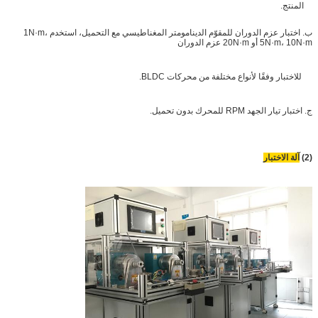
المنتج.
ب. اختبار عزم الدوران للمقوّم الدينامومتر المغناطيسي مع التحميل، استخدم 1N·m،
5N·m، 10N·m أو 20N·m عزم الدوران
للاختبار وفقًا لأنواع مختلفة من محركات BLDC.
ج. اختبار تيار الجهد RPM للمحرك بدون تحميل.
(2)
آلة الاختبار