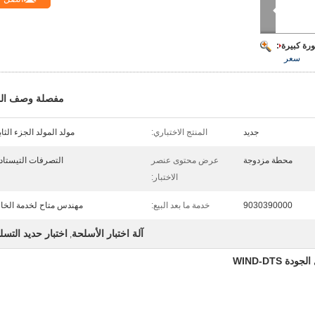
رة كبيرة :
سعر
مفصلة وصف الم
جديد
المنتج الاختباري:
مولد المولد الجزء الثا
محطة مزدوجة
عرض محتوى عنصر
التصرفات التيستاد
الاختبار:
9030390000
خدمة ما بعد البيع:
مهندس متاح لخدمة الخا
آلة اختبار الأسلحة
اختبار حديد التسل
,
 WIND-DTS