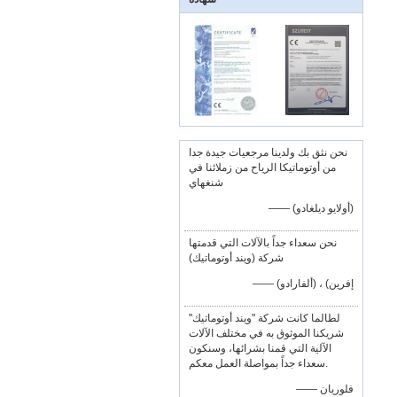
نحن نثق بك ولدينا مرجعيات جيدة جدا
من أوتوماتيكا الرياح من زملائنا في
شنغهاي
—— (أولايو ديلغادو)
نحن سعداء جداً بالآلات التي قدمتها
شركة (ويند أوتوماتيك)
—— إفرين) ، (ألفارادو)
لطالما كانت شركة "ويند أوتوماتيك"
شريكنا الموثوق به في مختلف الآلات
الآلية التي قمنا بشرائها، وسنكون
سعداء جداً بمواصلة العمل معكم.
—— فلوريان