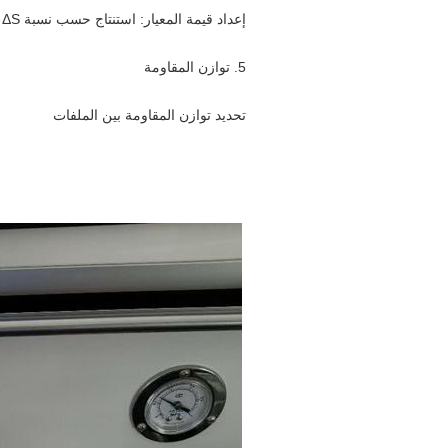
إعداد قيمة المعيار: استنتاج حسب نسبة ΔS و Δf، نطاق الإعداد هو 1%-99%
5. توازن المقاومة
تحديد توازن المقاومة بين الملفات