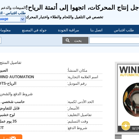
ل إنتاج المحركات، اتجهوا إلى أتمتة الرياح!
المبيعات والدعم 
طلب اقتباس
-
il
تخصص في التلفيل واللحام والطلاء واختبار المحرك
guage
طلب اقتباس
اتصل بنا
مراقبة الجودة
جولة في المصنع
معلومات
بحث
تفاصيل المنتج:
مكان المنشأ:
الصين
اسم العلامة التجارية:
WIND AUTOMATION
رقم الموديل:
الرياح-DTS
شروط الدفع والشحن:
الحد الأدنى لكمية:
حاسب شخصي 1
الأسعار:
قابل للتفاوض
تفاصيل التغليف:
لوح خشبي
وقت التسليم:
35 يوم عمل
شروط الدفع:
T/T
اتصل