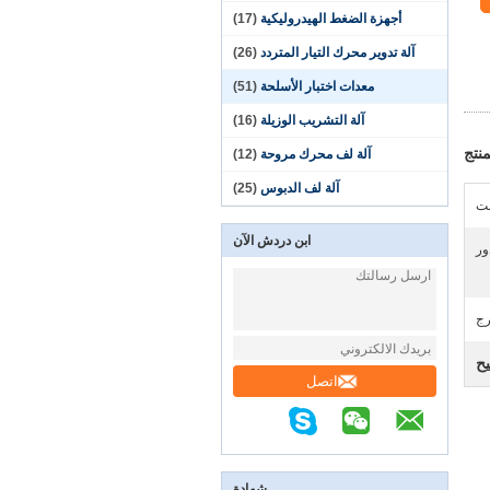
أجهزة الضغط الهيدروليكية
(17)
آلة تدوير محرك التيار المتردد
(26)
معدات اختبار الأسلحة
(51)
آلة التشريب الوزيلة
(16)
نتج
آلة لف محرك مروحة
(12)
آلة لف الدبوس
(25)
بت
ابن دردش الآن
ور
رج
يح
اتصل
شهادة