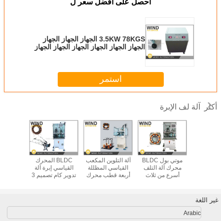
احصل على افضل سعر ل
3.5KW 78KGS الجهاز الجهاز الجهاز
الجهاز الجهاز الجهاز الجهاز الجهاز الجهاز
الجهاز
استمر
آلة لف الإبرة
أكثر
كيفية إنتاج BLDC
موتي بول BLDC
آلة التلوين المكعب
BLDC المحرك
12 فتح
 المستقيم
محرك آلة التلف
القياسي المظللة
القياسي إبرة آلة
الإبر
فة ستاتور
أسرع من ثلاث
أربعة قطب محرك
تدوير كام تصميم 3
 1.13mm
 آلة التلف
رؤوس الملف
منقسم WIND-1A-
إبرة 400PRM
لإبرة
TSM
مدخل سريع
النح
غير اللغة
Arabic