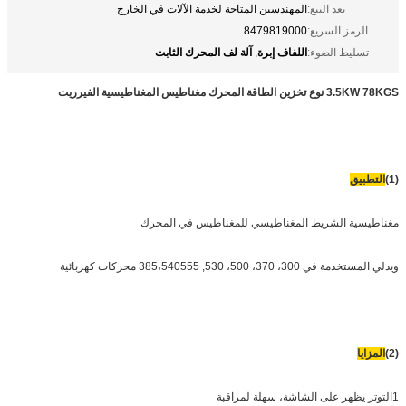
بعد البيع:
المهندسين المتاحة لخدمة الآلات في الخارج
الرمز السريع:
8479819000
اللفاف إبرة
آلة لف المحرك الثابت
تسليط الضوء:
,
3.5KW 78KGS نوع تخزين الطاقة المحرك مغناطيس المغناطيسية الفيرريت
(1)
التطبيق
مغناطيسية الشريط المغناطيسي للمغناطيس في المحرك
ويدلي المستخدمة في 300، 370، 500، 530, 385،540555 محركات كهربائية
(2)
المزايا
1التوتر يظهر على الشاشة، سهلة لمراقبة