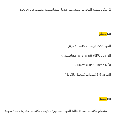
2. يمكن لمصنع المحرك استخدامها عندما المغناطيسية مطلوبة في أي وقت
(3)
المعلم
الجهد: 220 فولت +/-10٪، 50 هرتز
الوزن: 78KGS ((بدون رأس مغناطيسي)
الأبعاد: 550mm*460*710mm
الطاقة: 3.5 كيلوواط (متحمّل بالكامل)
(4)
السمة
1.استخدام مكثفات الطاقة عالية الجهد المغمورة بالزيت ، مكثفات اختيارية ، حياة طويلة