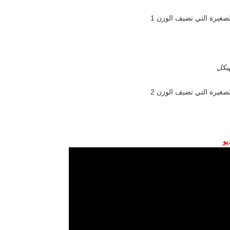
هيكل
يو