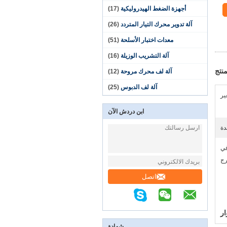
أجهزة الضغط الهيدروليكية
(17)
آلة تدوير محرك التيار المتردد
(26)
معدات اختبار الأسلحة
(51)
آلة التشريب الوزيلة
(16)
نتج
آلة لف محرك مروحة
(12)
آلة لف الدبوس
(25)
ير
ابن دردش الآن
دة
في
رج
اتصل
ار
شهادة