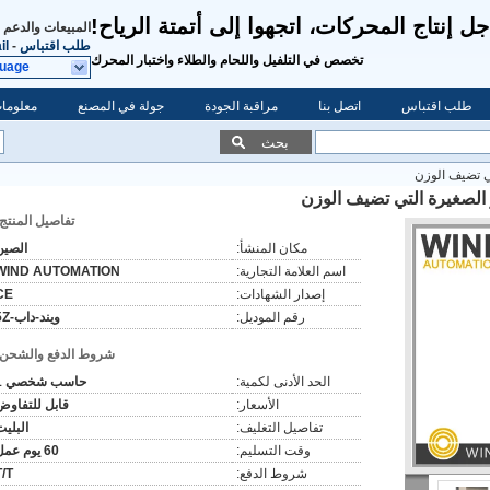
ل إنتاج المحركات، اتجهوا إلى أتمتة الرياح!
المبيعات والدعم 
طلب اقتباس
-
il
تخصص في التلفيل واللحام والطلاء واختبار المحرك
guage
طلب اقتباس
اتصل بنا
مراقبة الجودة
جولة في المصنع
معلومات
بحث
لتي تضيف الوزن
ائر الصغيرة التي تضيف الوزن
تفاصيل المنتج:
مكان المنشأ:
الصين
اسم العلامة التجارية:
WIND AUTOMATION
إصدار الشهادات:
CE
رقم الموديل:
ويند-داب-5Z
شروط الدفع والشحن:
الحد الأدنى لكمية:
حاسب شخصي 1
الأسعار:
قابل للتفاوض
تفاصيل التغليف:
البليت
وقت التسليم:
60 يوم عمل
شروط الدفع:
T/T