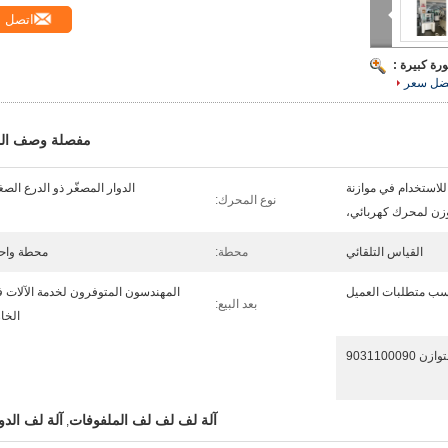
اتصل
رة كبيرة :
ضل سعر
مفصلة وصف الم
لاستخدام في موازنة
الدوار المصغّر ذو الدرع الصغ
نوع المحرك:
وزن لمحرك كهربائي،
القياس التلقائي
محطة:
محطة واح
سب متطلبات العميل
المهندسون المتوفرون لخدمة الآلات 
بعد البيع:
الخا
زن 9031100090
آلة لف لف لف الملفوفات
آلة لف الدو
,