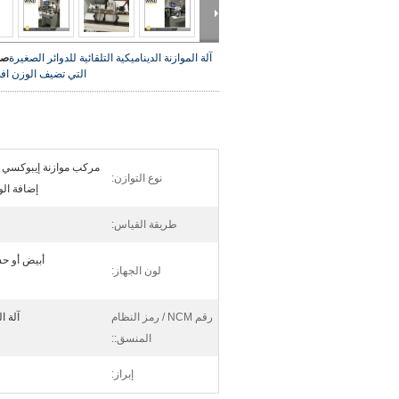
آلة الموازنة الديناميكية التلقائية للدوائر الصغيرة
صو
التي تضيف الوزن
اف
مركب موازنة إيبوكسي ل
نوع التوازن:
إضافة ال
طريقة القياس:
أبيض أو ح
لون الجهاز:
رقم NCM / رمز النظام
آلة التوا
المنسق::
إبراز: