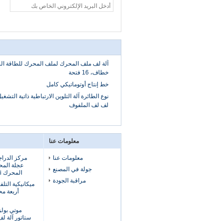
خطاف، 16 فتحة
خط إنتاج أوتوماتيكي كامل
لف لف الملفوف
معلومات عنا
معلومات عنا
مركز الدراج
جولة في المصنع
المحرك E-Bike Muti الملفات
مراقبة الجودة
ميكانيكية التل
أربعة م
موتي بول
ستاتور آلة لف 