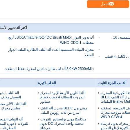
اتصل
أكثر آلة تدوير الأسل
آلة لف ملف المحرك لملف المحرك للطاقة الشمسية، 16
آلة تدوير الدوار 5Slot Armature rotor DC Brush Motor أربع
محطات WIND-ODD-1
محرك القيادة الشمسية العتاد آلة التلف الطائرة الملف الدوار
الملف
نوع الطائرة آلة التلوين الارتباطية ذاتية التشغيل بالكامل 4 قطب
3.0KW 2500r/Min آلة لف طائرات اثنين لمحرك خلاط المظلات
آلة لف الجزء الثابت
آلة لف الإبرة
ة الكهربائية المحرك
آلة التلوين الأربعة الإبرة لمحرك
آلة التلف الدو
عجلة المحرك آلة التلف BLDC
المروحة المظللة 4 قطب قطاع
الغسيل مكيف ا
ستاتور
آلة التلف الآلي مح
فيف المروحة السقفية
موتي بول BLDC محرك آلة التلف
قطبين محرك ست
حطات مروحية محرك
أسرع من ثلاث رؤوس الملف
WIND-CFW-4
ميكانيكا موتي بولستاتور للفولات
آلة التفاف المت
ز محرك بدون فرشاة
محطة واحدة لمحرك DC بدون
للفولات لأجهزة التنظ
الإبرة لإنتاج النماذج
فرشاة
المطرقات م