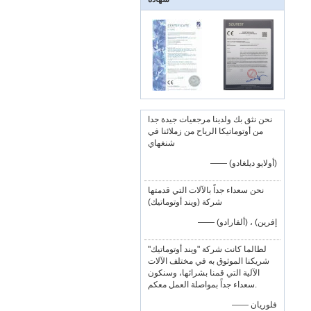
نحن نثق بك ولدينا مرجعيات جيدة جدا
من أوتوماتيكا الرياح من زملائنا في
شنغهاي
—— (أولايو ديلغادو)
نحن سعداء جداً بالآلات التي قدمتها
شركة (ويند أوتوماتيك)
—— إفرين) ، (ألفارادو)
لطالما كانت شركة "ويند أوتوماتيك"
شريكنا الموثوق به في مختلف الآلات
الآلية التي قمنا بشرائها، وسنكون
سعداء جداً بمواصلة العمل معكم.
—— فلوريان