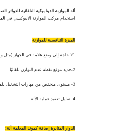
آلة الموازنة الديناميكية التلقائية للدوائر الصغيرة 
استخدام مركب الموازنة الايبوكسي في الموا
الميزة التنافسية للموازنة
1لا حاجة إلى وضع علامة في الجهاز (مثل ورقة عاكسة، علامة سوداء وهلم جرا)
2تحديد موقع نقطة عدم التوازن تلقائيًا
3- مستوى منخفض من مهارات التشغيل للموظفين
4. تقليل تعقيد عملية الآلة
الدوار المثابرة إضافة كموند المعلمة آلة: