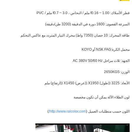
قطر الأسلاك: f0.16 ~ 1.00 ملم / النحاس ، f0.7 ~ 3.0 ملم / PVC
السرعة القصوى: 1600 دورة في الدقيقة (3200 طن/دقيقة)
طاقة المحرك: 10 حصان (7350 واط) محرك التيار المتردد مع عاكس التحكم
محمل الكرة:NSK FAG أو KOYO
الجهد: ثلاث مراحل AC 380V 50/60 Hz
الوزن: 2650KGS
الأبعاد: 3225 ((طول) X1950 ((عرض) X1450 ((ارتفاع) ملم
لون الطلاء الآلة يمكن أن تكون مخصصة
اللون حسب متطلبات العميل (
http://www.ralcolor.com/
)