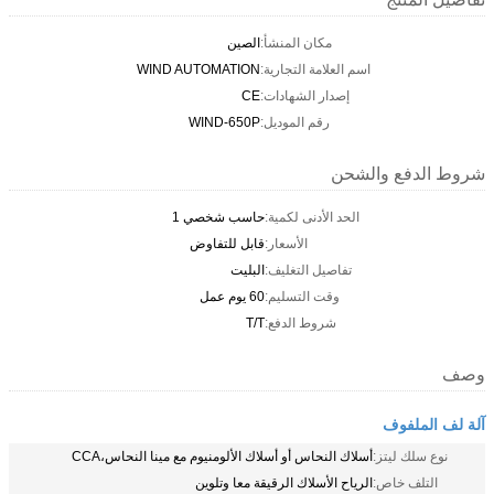
مكان المنشأ:
الصين
اسم العلامة التجارية:
WIND AUTOMATION
إصدار الشهادات:
CE
رقم الموديل:
WIND-650P
شروط الدفع والشحن
الحد الأدنى لكمية:
حاسب شخصي 1
الأسعار:
قابل للتفاوض
تفاصيل التغليف:
البليت
وقت التسليم:
60 يوم عمل
شروط الدفع:
T/T
وصف
آلة لف الملفوف
نوع سلك ليتز:
أسلاك النحاس أو أسلاك الألومنيوم مع مينا النحاس،CCA
التلف خاص:
الرياح الأسلاك الرقيقة معا وتلوين