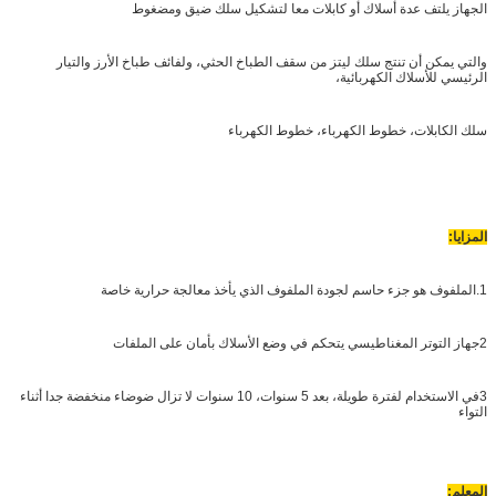
الجهاز يلتف عدة أسلاك أو كابلات معا لتشكيل سلك ضيق ومضغوط
والتي يمكن أن تنتج سلك ليتز من سقف الطباخ الحثي، ولفائف طباخ الأرز والتيار
الرئيسي للأسلاك الكهربائية،
سلك الكابلات، خطوط الكهرباء، خطوط الكهرباء
المزايا:
1.
الملفوف هو جزء حاسم لجودة الملفوف الذي يأخذ معالجة حرارية خاصة
2جهاز التوتر المغناطيسي يتحكم في وضع الأسلاك بأمان على الملفات
3في الاستخدام لفترة طويلة، بعد 5 سنوات، 10 سنوات لا تزال ضوضاء منخفضة جدا أثناء
التواء
المعلم
: