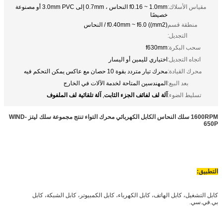
مقياس الأسلاك:
f0.16 ~ 1.0mm النحاس ، 0.7mm إلى 3.0mm PVC أو مصنوعة
خصيصًا
منطقة قسم
f0.40mm ~ f6.0 ((mm2) / النحاس
التجديل:
سحب البكرة:
f630mm
اتجاه التجديل:
اختياري لليمين أو اليسار
محرك القيادة:
محرك تيار متردد بقوة 10 حصان مع عاكس يمكن التحكم فيه
بعد البيع:
المهندسين المتاحة لخدمة الآلات في الخارج
آلة لف لفائف الجزء الثابت
آلة تلقائية لف الملفوف
تسليط الضوء:
,
1600RPM سلك النحاس الكابل الكهربائي محرك التواء تنتج مجموعة سلك ليتز
WIND-
650P
التطبيق:
كابل التشغيل، كابل الهاتف، كابل الكهرباء، كابل الكمبيوتر، كابل الشبكة، كابل
بي.في.سي.