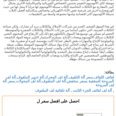
موصلة كابل الألومنيوم النقيتم تحسين الخصائص الفيزيائية والميكانيكية الأخرى بشكل
كبير بالمقارنة مع الكابلات النحاسية.كابلات سبيكة الألومنيوم لها مزايا لا مثيل لها من حيث
الوزنوبعبارة أخرى في فرضية نفس الأداء الكهربائي وخصائص ميكانيكية أفضل،كابلات
سبيكة الألومنيوم أكثر اقتصادية ولديها مجموعة واسعة من التطبيقات.
في هذا السوق الضخم، العديد من شركات الأسلاك والكابلات تريد أن تشارك، ولكن صناعة
الكابلات الصينية، التي تتكون أساسا من شركات الأسلاك والكابلات الصغيرة والمتوسطة
الحجم،لم تتمكن من توسيع هذا السوق بالكاملويرجع ذلك إلى الارتفاع في المحتوى التقني
للكابلات سبائك الألومنيوم ومعدات الإنتاج. يستلزم الاستثمار الكبير صيغة المواد الناضجة،
وتكنولوجيا الإنتاج والمهارات.بغض النظر عما إذا كانت مؤسسة كبيرة أو صغيرة، هذا
الشرط غير متاح في الوقت الحالي. إنتاج مواد سبائك الألومنيوم الموصلة يتطلب صيغة
براءة اختراع،والتي تتطلب الذوبان الذاتي والصب لضمان جودة مواد السبائكإنتاج الكابلات
يتطلب أيضًا عمليات إنتاج متعددة مثل التشديد والتكنولوجيا الخاصة والتكنولوجيا الناضجة
والموظفين المتخصصين في الإنتاج والإدارة ومعدات الإنتاج الخاصة,الخ، لإنتاج منتجات
الكابلات المصنوعة من سبائك مؤهلة.
بطاقة:
لفائف اللفاف,سعر آلة التلفيف,آلة لف المحرك,آلة تدوير الملفوف,آلة لف
المروحة السقفية بسعر منخفض,آلة لف الملفوف,آلة لف المحولات,سعر آلة
لف المروحة
آلة لف لفائف الجزء الثابت
آلة تلقائية لف الملفوف
,
,
احصل على افضل سعر ل