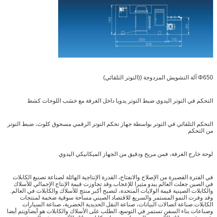
Φ650 آلة التشويش المزدوجة ((التوتر التلقائي)
التحكم في التوتر اليدوي ضبط التوتر يدويا داخل الغرفة مع خشب اللوحات كشط
التحكم التلقائي في التوتر بواسطة جهاز تحكم التوتر الرقمي مسحوق كلوث، ضبط التوتر
من التحكم
لوحة خارج الغرفة، فمن مريح ودقيق من الجهاز الميكانيكي اليدوي
في الفترة القصيرة من الإصلاح والانفتاح، القدرة الإنتاجية الهائلة لصناعة تصنيع الكابلات
في الصين جعلت العالم يبدو مثيرا للإعجاب.وقد تجاوزت قيمة الإنتاج الإجمالي للأسلاك
والكابلات الصينية قيمة الولايات المتحدة، لتصبح أكبر منتج للأسلاك والكابلات في العالم.
وقد وفرت النمو المستمر والسريع للاقتصاد الصيني مساحة سوقية ضخمة لمنتجات
الكابلات.صناعة اتصالات البيانات، صناعة النقل الحديدية الحضرية، صناعة السيارات
وصناعات بناء السفن تستمر في التوسع، الطلب على الأسلاك والكابلات هو أيضاويتم أيضا