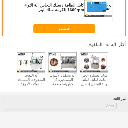
كابل الطاقة / سلك النحاس آلة التواء
1600rpm للكومة سلك ليتز
استمر
آلة لف الملفوف
أكثر
حدة المجال
مولد السيارة الجزء
آلة تشكيل الأسلاك
آلة التفاف
خط الم
يسي لفائف
الثابت لفائف لفائف
المستديرة 4.5
المتحولات المسلحة
الماكينات
وآلة الواصل إسفين
كيلوواط مضخة
للفولات لأجهزة
طبقة م
ل لفائف
للمولد
النفط للسيارات
التنظيف الكهربائية
موصل
محرك الدوار
المطرقات محرك
PMSM و V
الأدوات الكهربائية
غير اللغة
Arabic