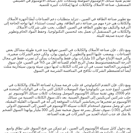
تقديم تقنية سبائك الألومنيوم الموصلة ومنتجات كابل سبائك الألومنيوم في الصينفي
المستقبل، صناعة الأسلاك والكابلات لديها إمكانات كبيرة للتنمية.
مع تطوير صناعة الطاقة في الصين ، تتزايد متطلبات دعم الصناعات أيضًا.أجهزة الأسلاك
والكابلات هي جزء مهم من صناعة دعم الطاقة، وهي ليست استثناء. انها تواجه الحاجة إلى
الترقية والتكيف مع تطوير الطاقة في الصين. الطلب. يجب على شركات الأسلاك
والكابلات في المستقبل أن تعمل بجد لتحسين التكنولوجيا، وحفظ المواد الخام,وتطوير
مواد جديدة صديقة للبيئة.
ومع ذلك ، فإن صناعة الأسلاك والكابلات في الصين تعوقها منذ فترة طويلة مشاكل بعض
الصناعات ، ويصعب عليها النمو والتطوير.2 تريليون يوان، ولكن حجم الشركات صغيرة،
وأكبر قيمة الإنتاج حوالي 10 مليارات يوان فقط.والمنتجات يمكن أن تضرب فقط في مجال
الدرجة المنخفضةمتوسط معدل الربح العام للصناعة أقل من 5% في الصين، فإن سوق
المشترين الخالصة تسبب في أن شركات الكابلات لديها ديون سيئة وديون سيئةأزمة مثلث
أيضاً اندلعتمعظم الشركات تكافح في المنافسة الشرسة في السوق.
ومع ذلك، فإن التقدم التكنولوجي قد جلب فرصة ممتازة لصناعة الأسلاك والكابلات في
الصين، أينوع جديد من تكنولوجيا مواد الموصلات الكابل التي بدأت في الولايات المتحدة في
عام 2006، وهي تقنية سبائك الألومنيوم الموصل ومنتجات كابلات سبائك الألومنيوم. تم
جلب شركتين أمريكيتين إلى السوق الصينية. بعد ذلك،سوق الكابلات الصينية من سبائك
الألومنيوم تم تفجيرها تدريجياتشير البيانات المتوقعة إلى أنه في السنوات القليلة المقبلة،
حتى لو وصل مستوى استخدام كابلات سبيكة الألومنيوم في الصين إلى المستوى الدولي
الحالي (30٪) ،سوف تشكل بسرعة سوق ضخمة تصل إلى 300 مليار يوانهذا السوق الضخم
بلا شك قد جذب انتباه العديد من الشركات في هذه الصناعة.
بعد دخول كابل سبيكة الألومنيوم إلى الصين ، لم تتمكن من فتح السوق على نطاق واسع.
أحد الأسباب الهامة هو الأداء الفعلي.على الرغم من أن كابل سبيكة الألومنيوم لا تحسن من