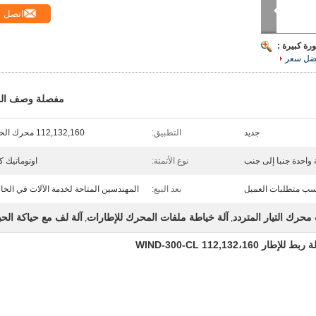
اتصل
رة كبيرة :
ضل سعر
مفصلة وصف الم
جديد
التطبيق:
112,132,160 محرك الحث
واحدة جنبا إلى جنب
نوع الأتمتة:
اوتوماتيك كل
سب متطلبات العميل
بعد البيع:
المهندسين المتاحة لخدمة الآلات في الخا
محرك التيار المتردد
آلة خياطة ملفات المحرك للإطارات
آلة لف مع حياكة الح
,
,
112,13 WIND-300-CL