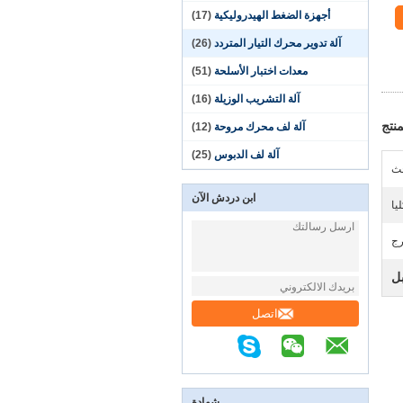
أجهزة الضغط الهيدروليكية
(17)
آلة تدوير محرك التيار المتردد
(26)
معدات اختبار الأسلحة
(51)
آلة التشريب الوزيلة
(16)
نتج
آلة لف محرك مروحة
(12)
آلة لف الدبوس
(25)
ابن دردش الآن
يا
رج
بل
اتصل
شهادة