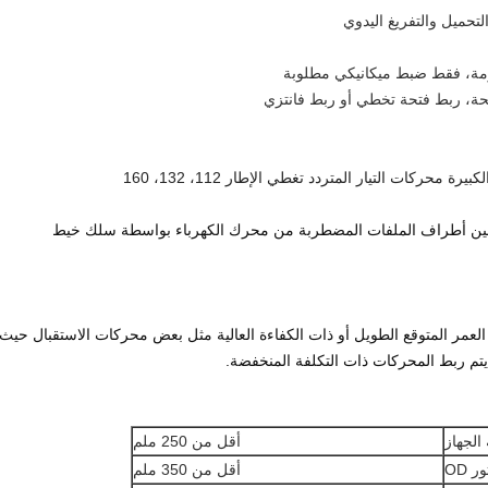
التحميل والتفريغ اليدوي
كومة، فقط ضبط ميكانيكي مطلوبة
تحة، ربط فتحة تخطي أو ربط فانتزي
ركات التيار المتردد تغطي الإطار 112، 132، 160
أمين أطراف الملفات المضطربة من محرك الكهرباء بواسطة سلك خيط
لعمر المتوقع الطويل أو ذات الكفاءة العالية مثل بعض محركات الاستقبال حيث
يتم ربط المحركات ذات التكلفة المنخفضة.
الجهاز
أقل من 250 ملم
ر OD
أقل من 350 ملم