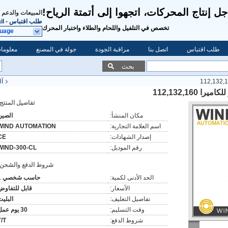
ل إنتاج المحركات، اتجهوا إلى أتمتة الرياح!
المبيعات والدعم 
طلب اقتباس
-
il
تخصص في التلفيل واللحام والطلاء واختبار المحرك
guage
طلب اقتباس
اتصل بنا
مراقبة الجودة
جولة في المصنع
معلومات
بحث
آل
112,132,16
تفاصيل المنتج:
مكان المنشأ:
الصين
اسم العلامة التجارية:
WIND AUTOMATION
إصدار الشهادات:
CE
رقم الموديل:
WIND-300-CL
شروط الدفع والشحن:
الحد الأدنى لكمية:
حاسب شخصي 1
الأسعار:
قابل للتفاوض
تفاصيل التغليف:
البليت
وقت التسليم:
30 يوم عمل
شروط الدفع:
T/T