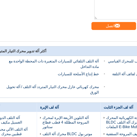
اتصل
أكثر آلة تدوير محرك التيار المتر
لف للمحرك القياسي
آلة التلف التلقائي للسيارات المتغيرة ذات المحطة الواحدة مع
مادة التداخل
فائف آلة التلفة
خط إنتاج الأسلحة للسيارات
محرك كهربائي عازل محرك التيار المتردد آلة التلف / آلة تحويل
الورق
آلة لف الجزء الثابت
آلة لف الإبرة
ة الكهربائية المحرك
آلة التلوين الأربعة الإبرة لمحرك
آلة التلف الدو
عجلة المحرك آلة التلف BLDC
المروحة المظللة 4 قطب قطاع
الغسيل مكيف ا
ستاتور
آلة التلف الآلي مح
فيف المروحة السقفية
موتي بول BLDC محرك آلة التلف
قطبين محرك ست