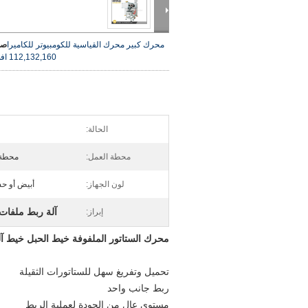
محرك كبير محرك القياسية للكومبيوتر للكاميرا
صو
112,132,160
اف
الحالة:
محطة العمل:
محطة 
لون الجهاز:
أبيض أو ح
آلة ربط ملفات 
إبراز:
محرك الستاتور الملفوفة خيط الحبل خيط آلة ربط للإطار 2،160
تحميل وتفريغ سهل للستاتورات الثقيلة
ربط جانب واحد
مستوى عال من الجودة لعملية الربط