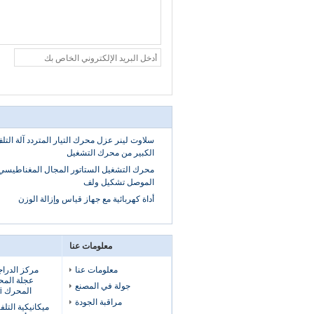
سلاوت لينر عزل محرك التيار المتردد آلة الت
الكبير من محرك التشغيل
محرك التشغيل الستاتور المجال المغناطيسي ل
الموصل تشكيل ولف
أداة كهربائية مع جهاز قياس وإزالة الوزن
معلومات عنا
معلومات عنا
مركز الدراج
جولة في المصنع
المحرك E-Bike Muti الملفات
مراقبة الجودة
ميكانيكية التل