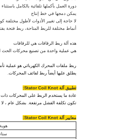
دورة العمل بأكملها تلقائية بالكامل باستثناء 
يمكن دمجها في خط إنتاج
لا حاجة إلى تغيير الأدوات لأطول مختلفة 
أنماط مختلفة للربط المتاحة، ربط فتحة بف
هذه آلة ربط الرقاقات هي للرقاقات
هي عملية واحدة من تصنيع محركات الحث الكبيرة مح
ربط ملفات المحرك الكهربائي هو عملية ت
يطلق عليها أيضاً ربط لفائف المحركات
.
تطبيق آلة Stator Coil Knot:
عادة ما يستخدم الربط على المحركات ذات ا
تكون تكلفة الفشل مرتفعة. بشكل عام ، لا 
معايير آلة Stator Coil Knot:
هوية 
ستاتو