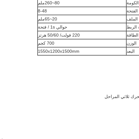
لكومة
80~260ملم
الفتحة
8-48
 الملف
20~65ملم
الربط
حوالي 1s / فتحة
الطاقة
220 فولت/ 50/60 هرتز
الوزن
700 كجم
البعد
1550x1200x1500mm
حرك ثلاثي المراحل