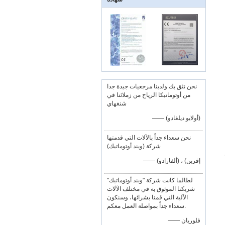
نحن نثق بك ولدينا مرجعيات جيدة جدا
من أوتوماتيكا الرياح من زملائنا في
شنغهاي
—— (أولايو ديلغادو)
نحن سعداء جداً بالآلات التي قدمتها
شركة (ويند أوتوماتيك)
—— إفرين) ، (ألفارادو)
لطالما كانت شركة "ويند أوتوماتيك"
شريكنا الموثوق به في مختلف الآلات
الآلية التي قمنا بشرائها، وسنكون
سعداء جداً بمواصلة العمل معكم.
—— فلوريان