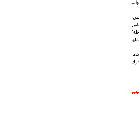
وات
تور
طة)
ملها
حرك
يديو