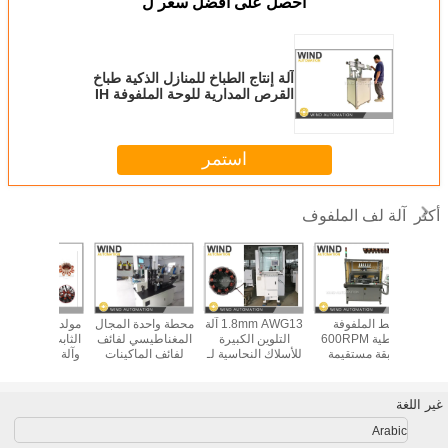
احصل على افضل سعر ل
آلة إنتاج الطباخ للمنازل الذكية طباخ
القرص المدارية للوحة الملفوفة IH
استمر
فوف
لفوفة
1.8mm AWG13 آلة
محطة واحدة المجال
مولد السيارة الجزء
آلة تشكيل ا
الخطية 600RPM
التلوين الكبيرة
المغناطيسي لفائف
الثابت لفائف لفائف
تقيمة
للأسلاك النحاسية لـ
لفائف الماكينات
وآلة الواصل إسفين
كيلوواط 
لمحركات BLDC
Stator المحرك
تشكيل لفائف
للمولد
النفط للس
بدون فرشاة
الموصل
محرك الد