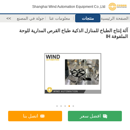
Shanghai Wind Automation Equipment C
منتجات
معلومات عنا
جولة في المصنع
>>
لمنازل الذكية طباخ القرص المدارية للوحة
ل سعر
اتصل بنا