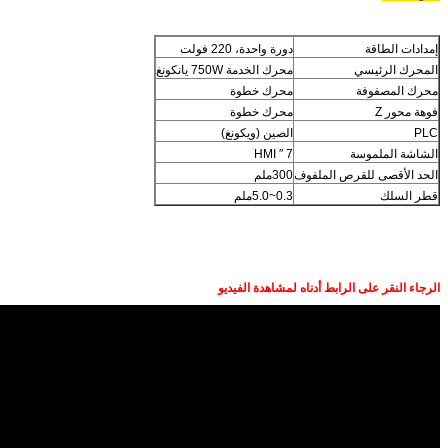
دورة واحدة، 220 فولت
محرك الخدمة 750W يانكونغ
محرك خطوة
محرك خطوة
الصين (ويكونغ)
7 ′′ HMI
ملفوف
300ملم
0.3~5.0ملم
 أدناه لمشاهدة الفيديو