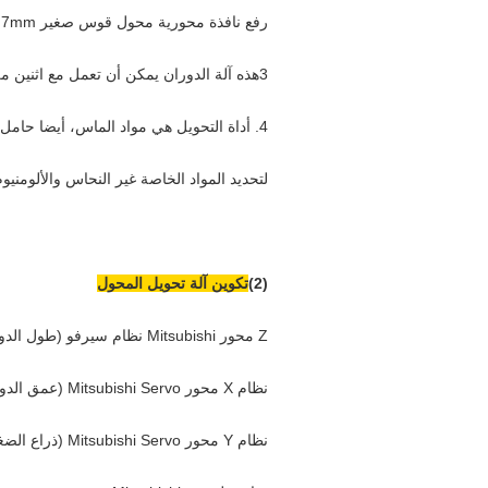
رفع نافذة محورية محول قوس صغير OD 7mm ، عمود OD 3.0mm
3هذه آلة الدوران يمكن أن تعمل مع اثنين من القطع إذا كان مطلوبا لتغيير اتجاه الدوران
4. أداة التحويل هي مواد الماس، أيضا حامل الأدوات والإدراجات يمكن أن تكون مخصصة
لتحديد المواد الخاصة غير النحاس والألومنيو
(2)
تكوين آلة تحويل المحول
Z محور Mitsubishi نظام سيرفو (طول الدوران)
نظام X محور Mitsubishi Servo (عمق الدوران)
نظام Y محور Mitsubishi Servo (ذراع الضغط)