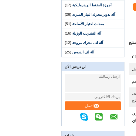
أجهزة الضغط الهيدروليكية
(17)
آلة تدوير محرك التيار المتردد
(26)
معدات اختبار الأسلحة
(51)
آلة التشريب الوزيلة
(16)
نتج
آلة لف محرك مروحة
(12)
آلة لف الدبوس
(25)
ابن دردش الآن
يل
ة،
طح
اتصل
ر
,
ن
شهادة