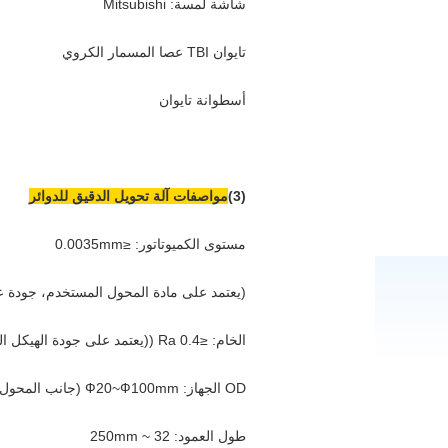
شاشة لمسة: Mitsubishi
تايوان TBI عصا المسمار الكروي
أسطوانة تايوان
(3)
مواصفات آلة تحويل الدقيق للدوائر
مستوى الكميوتاتور: ≤0.0035mm
(يعتمد على مادة المحول المستخدم، جودة ع
الخام: ≤Ra 0.4 ((يعتمد على جودة الهيكل الوقائي للعميل)
OD الجهاز: Ф20~Ф100mm (جانب المحول < 100mm)
طول العمود: 32 ~ 250mm