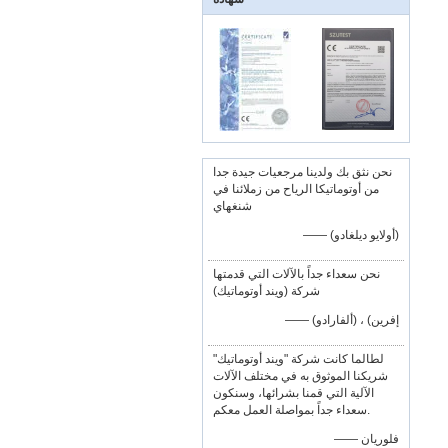
نحن نثق بك ولدينا مرجعيات جيدة جدا
من أوتوماتيكا الرياح من زملائنا في
شنغهاي
—— (أولايو ديلغادو)
نحن سعداء جداً بالآلات التي قدمتها
شركة (ويند أوتوماتيك)
—— إفرين) ، (ألفارادو)
لطالما كانت شركة "ويند أوتوماتيك"
شريكنا الموثوق به في مختلف الآلات
الآلية التي قمنا بشرائها، وسنكون
سعداء جداً بمواصلة العمل معكم.
—— فلوريان