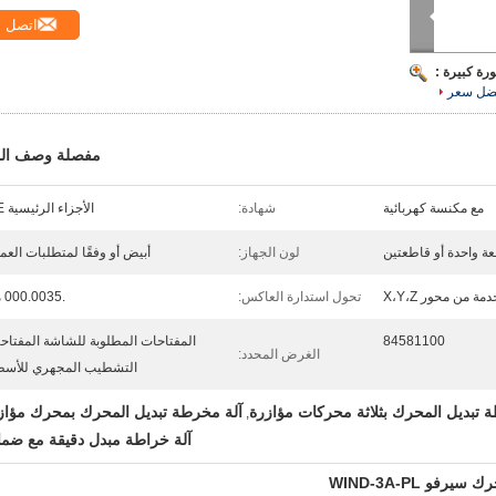
اتصل
رة كبيرة :
ضل سعر
مفصلة وصف الم
مع مكنسة كهربائية
شهادة:
الأجزاء الرئيسية CE
ة واحدة أو قاطعتين
لون الجهاز:
أبيض أو وفقًا لمتطلبات العم
مة من محور X،Y،Z
تحول استدارة العاكس:
.000.0035 مم
84581100
المفتاحات المطلوبة للشاشة المفتاحي
الغرض المحدد:
التشطيب المجهري للأس
 تبديل المحرك بثلاثة محركات مؤازرة
آلة مخرطة تبديل المحرك بمحرك مؤاز
,
آلة خراطة مبدل دقيقة مع ضما
فو WIND-3A-PL