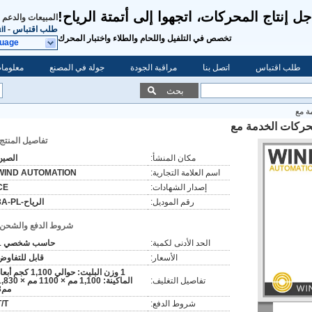
ل إنتاج المحركات، اتجهوا إلى أتمتة الرياح!
المبيعات والدعم 
طلب اقتباس
-
il
تخصص في التلفيل واللحام والطلاء واختبار المحرك
guage
طلب اقتباس
اتصل بنا
مراقبة الجودة
جولة في المصنع
معلومات
بحث
ة مع
 محركات الخدمة مع
تفاصيل المنتج:
مكان المنشأ:
الصين
اسم العلامة التجارية:
WIND AUTOMATION
إصدار الشهادات:
CE
رقم الموديل:
الرياح-3A-PL
شروط الدفع والشحن:
الحد الأدنى لكمية:
حاسب شخصي 1
الأسعار:
قابل للتفاوض
1 وزن البليت: حوالي 1,100 كجم أب
تفاصيل التغليف:
الماكينة: 1,100 مم × 1100 مم × 
مم3
شروط الدفع:
T/T