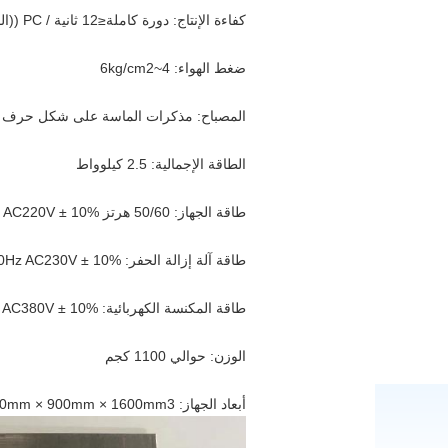
كفاءة الإنتاج: دورة كاملة≤12 ثانية / PC ((القطع مرتين)
ضغط الهواء: 4~6kg/cm2
المصباح: مذكرات الماسة على شكل حرف V
الطاقة الإجمالية: 2.5 كيلوواط
طاقة الجهاز: 50/60 هرتز AC220V ± 10% ((مرحلة واحدة)
طاقة آلة إزالة الحفر: 50/60Hz AC230V ± 10% ((مرحلة واحدة)
طاقة المكنسة الكهربائية: 1.5KW،50/60Hz AC380V ± 10% ((ثلاثة مراحل)
الوزن: حوالي 1100 كجم
أبعاد الجهاز: 1300mm × 900mm × 1600mm3