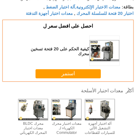
معدات الاختبار الإلكترونية,آلة اختبار الضغط
بطاقة:
,
اختبار 20 فتحة للسلسلة المحرك
معدات اختبار أجهزة التدفئة
,
احصل على افضل سعر ل
كيفية الحكم على 20 فتحة تسخين
محرك
استمر
معدات اختبار الأسلحة
أكثر
ختبار محرك
آلة اختبار أجهزة
معدات اختبار محرك
محرك BLDC
أجهزة 
فان العزل
التشغيل الآلي
الكهرباء لـ
معدات اختبار
الأسلحة الب
لجهد تحليل
للسيارات للقطاعات
Commutator
المحرك الكهربائي
الدوار أثن