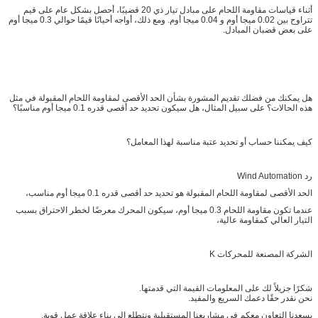
أثناء قياسات مقاومة اللحام على مبادل تيار ذي 20 قضيبًا، أحصل بشكل عام على قيم
تتراوح بين 0.02 ميجا أوم و 0.04 ميجا أوم. ومع ذلك، أواجه أحيانًا قيمًا حوالي 0.3 ميجا أوم
على بعض قضبان المبادل.
هل يمكنك من فضلك تقديم المشورة بشأن الحد الأقصى لمقاومة اللحام المقبولة في مثل
هذه الحالات؟ على سبيل المثال، هل سيكون تحديد حد أقصى قدره 0.1 ميجا أوم مناسبًا؟
كيف يمكننا حساب أو تحديد عتبة مناسبة لهذا المعامل؟
رد Wind Automation
الحد الأقصى لمقاومة اللحام المقبولة هو تحديد حد أقصى قدره 0.1 ميجا أوم مناسب،
عندما تكون مقاومة اللحام 0.3 ميجا أوم، سيكون المحرك معرضًا لخطر الاحتراق بسبب
التيار العالي كمقاومة عالية،
الشركة المصنعة للمحركات K
شكرًا جزيلاً لك على المعلومات القيمة التي قدمتها.
نحن نقدر حقًا دعمك السريع والمفيد.
يسعدنا التعاون معكم في مشاريعنا المستقبلية ونتطلع إلى بناء علاقة عمل قوية.