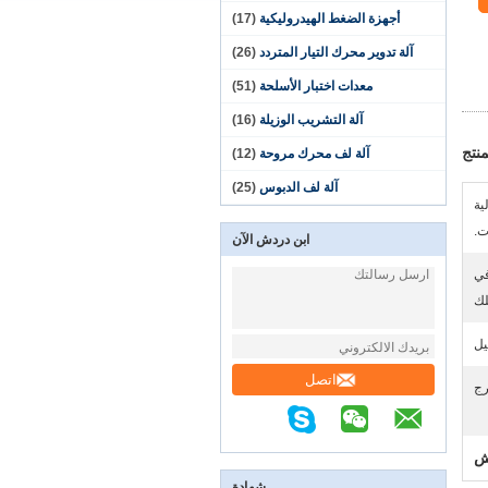
أجهزة الضغط الهيدروليكية
(17)
آلة تدوير محرك التيار المتردد
(26)
معدات اختبار الأسلحة
(51)
آلة التشريب الوزيلة
(16)
نتج
آلة لف محرك مروحة
(12)
آلة لف الدبوس
(25)
ية
ت.
ابن دردش الآن
50 دورة في
لك
يل
اتصل
رج
ش
شهادة