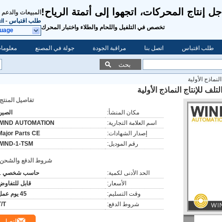
ل إنتاج المحركات، اتجهوا إلى أتمتة الرياح!
المبيعات والدعم 
طلب اقتباس
-
il
تخصص في التلفيل واللحام والطلاء واختبار المحرك
guage
طلب اقتباس
اتصل بنا
مراقبة الجودة
جولة في المصنع
معلومات
بحث
نماذج الأولية
ف للإنتاج النماذج الأولية
تفاصيل المنتج:
مكان المنشأ:
الصين
اسم العلامة التجارية:
WIND AUTOMATION
إصدار الشهادات:
Major Parts CE
رقم الموديل:
WIND-1-TSM
شروط الدفع والشحن:
الحد الأدنى لكمية:
حاسب شخصي 1
الأسعار:
قابل للتفاوض
وقت التسليم:
45 يوم عمل
شروط الدفع:
T/T
اتصل