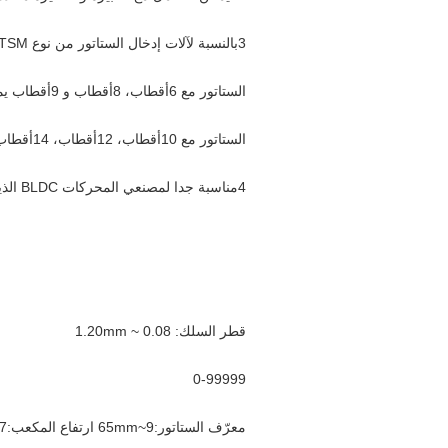
3بالنسبة لآلات إدخال الستاتور من نوع WIND-1-TSM،
الستاتور مع 6أقطاب، 8أقطاب و 9أقطاب يمكن استخدام نفس آلة التلف عن طريق تغيير الأدوات،
الستاتور مع 10أقطاب، 12أقطاب، 14أقطاب يمكن استخدام نفس آلة التلف عن طريق تغيير الأدوات
4مناسبة جدا لمصنعي المحركات BLDC الذين يمكن أن تستثمر لمنتجات كمية صغيرة
قطر السلك: 0.08 ~ 1.20mm
0-99999
معرّف الستاتور:9~65mm ارتفاع المكعب:7-115mm