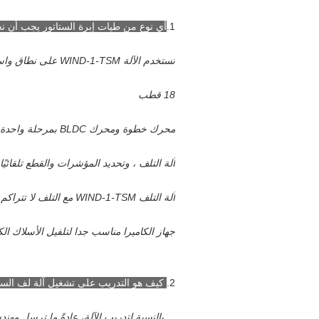
1.
أي نوع من طيات إبرة الستاتور يجب أن نخت
تستخدم الآلة WIND-1-TSM على نطاق واسع لـ 6 أقطاب، 8 أقطاب، 9 أقطاب، 10 أقطاب، 12 أقطاب، 14 أقطاب و
18 قطب
محرك خطوة ومحرك BLDC بمرحلة واحدة أو ثلاثية
آلة التلف ، وتحديد المؤشرات والقطع تلقائي
آلة التلف WIND-1-TSM مع التلف لا تتراكم جهاز المؤشر التلقائي
جهاز الكاميرا مناسب جدا لتلفيل الأسلاك الك
2.
كيف هو التدريب على تشغيل آلة لف الست
بالنسبة لتدريب الآلة، عادةً ما ترسل مهند