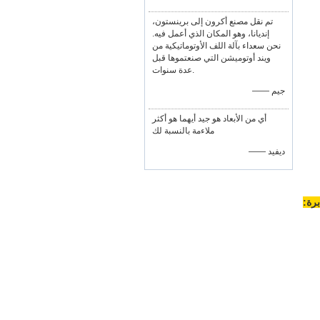
تم نقل مصنع أكرون إلى برينستون،
إنديانا، وهو المكان الذي أعمل فيه.
نحن سعداء بآلة اللف الأوتوماتيكية من
ويند أوتوميشن التي صنعتموها قبل
عدة سنوات.
—— جيم
أي من الأبعاد هو جيد أيهما هو أكثر
ملاءمة بالنسبة لك
—— ديفيد
برة: