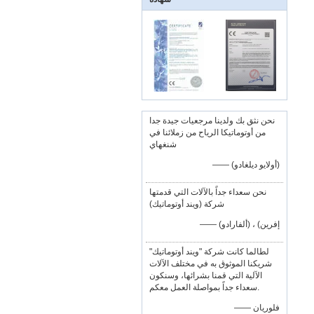
نحن نثق بك ولدينا مرجعيات جيدة جدا
من أوتوماتيكا الرياح من زملائنا في
شنغهاي
—— (أولايو ديلغادو)
نحن سعداء جداً بالآلات التي قدمتها
شركة (ويند أوتوماتيك)
—— إفرين) ، (ألفارادو)
لطالما كانت شركة "ويند أوتوماتيك"
شريكنا الموثوق به في مختلف الآلات
الآلية التي قمنا بشرائها، وسنكون
سعداء جداً بمواصلة العمل معكم.
—— فلوريان