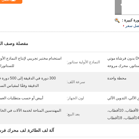
رة كبيرة :
ضل سعر
مفصلة وصف الم
محرك خطوة، محرك DC بدون فرشاة موتي
استخدام مختبر تجريبي لإنتاج النماذج الأول
النماذج الأولية ستاتور:
اتور، محرك مروحة
للستاتورا
محطة واحدة
300 دورة في الدقيقة إلى 0
سرعة اللف:
الدقيقة وفقًا لمقياس الس
 الآلي، التدوين الآلي
لون الجهاز:
أبيض أو حسب متطلبات العم
6أقطاب، 8أقطاب، 9أقطاب، 10أقطاب،
المهندسين المتاحة لخدمة الآلات في الخا
بعد البيع:
آلة لف الطائرة
لف محرك فر
,