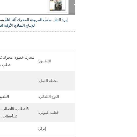
إبرة التلف سقف المروحة المحرك آلة التلف
صو
للإنتاج النماذج الأولية
اف
التطبيق:
قطب ست
محطة العمل:
النوع التلقائي:
التلفيق
قطب الموتي:
12أقطاب، 14أقطاب، 18أقطاب
إبراز: