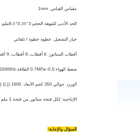
مقياس القياس: 1mm
الحد الأدنى للفوهة الحجم:
3*0.35*8.5ملم
خيار التشغيل: خطوة خطوة / تلقائي
أقطاب الستاتور: 6 أقطاب، 8 أقطاب، 9 أقطاب، 10 أقطاب، 12 أقطاب، 14 أقطاب، 18 أقطاب (مخصصة)
ضغط الهواء:0.5~0.7MPa الطاقة:1KW، AC220V 50/60Hz
الوزن: حوالي 350 كجم الأبعاد: 1600 ((L) x900 ((W) x1450 ((H) ملم
الإنتاجية: لكل فتحة ستاتور من فتحة 1 ملم ، اقترح سرعة أقل من 350RPM
السؤال والإجابة: