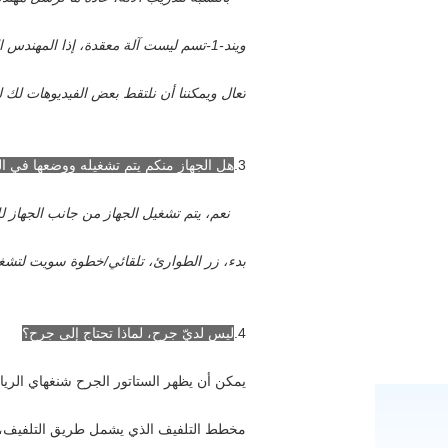
ويند-1-تسم ليست آلة معقدة، إذا المهندس الخاص بك لديهم الخبرة ثم كنت لا تحتاج إلى
تعال ويمكننا أن نلتقط بعض الفيديوهات لك 
3.
هل الجهاز منكم يتم تشغيله ووضعها في ا
نعم، يتم تشغيل الجهاز من جانب الجهاز ل
بدء، زر الطوارئ، تلقائي/خطوة سويت لتشغي
4.
ليس لديّ جرح، لماذا تحتاج إلى جرح؟
يمكن أن يظهر الستاتور الجرح شنغهاي الرياح
مخطط التلفيف الذي يشمل طريق التلفيف، ا