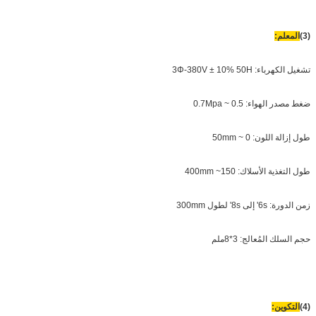
(3)
المعلم:
تشغيل الكهرباء: 3Φ-380V ± 10% 50H
ضغط مصدر الهواء: 0.5 ~ 0.7Mpa
طول إزالة اللون: 0 ~ 50mm
طول التغذية الأسلاك: 150~ 400mm
زمن الدورة: 6s' إلى 8s' لطول 300mm
حجم السلك المُعالج: 3*8ملم
(4)
التكوين: