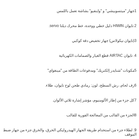
1جهاز "ميتسوبيشي" و "واينفيو" بشاشة تعمل باللمس
2.تايوان HIWIN دليل خطي ووحدة، خط محرك ديلتا servo.
3(تايوان نيكولاس) جهاز تخفيض دقة كوكبي
4. تايوان AIRTAC قطع الغيار والصمامات الكهربائية
5مكونات "شنايدر إلكتريك" ومدفوعات الطاقة من "مينغواي"
6رف لحام، رش السطح، لون: رمادي طحن لوح تايوان، طلاء.
7كل جزء من إطار الألومنيوم، مؤشر إشارة ثلاثي الألوان.
8الجزء من القالب من المعالجة الفورية للقالب
9. لطلاء جزء من استخدام طريقة الجهاز الهيدروليكي الخرق، والخرق جزء من جهاز ضبط
الموقف