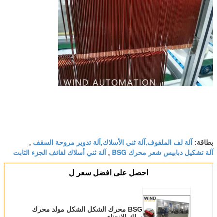
آلة لف الملفوف,آلة ثني الأسلاك,آلة تدوير مروحة السقف
بطاقة:
,
آلة تشكيل دبابيس شعر محرك BSG
آلة ثني أسلاك لفائف الجزء الثابت
,
احصل على افضل سعر ل
BSG محرك الشكل الشكل مولد محرك
سلك الانحناء