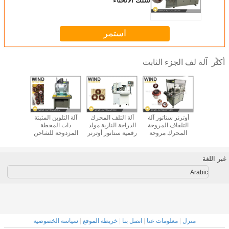
استمر
آلة لف الجزء الثابت
أكثر
ج الأولية
أوترنر ستاتور آلة
آلة التلف المحرك
آلة التلوين المثبتة
إبرة ال
الكهربائي
التلفاف المروحة
الدراجة النارية مولد
ذات المحطة
المروحة ا
يزر الألياف
المحرك مروحة
رقمية ستاتور أوترنر
المزدوجة للشاحن
التلف للإنت
50 واط قبل
الدوار الخارجي
قطعة خارجية الدوار
الخارجي محرك
الأو
تراص
الملف
الملف
مروحة مرحلة 3
مرحلة واحدة
غير اللغة
Arabic
منزل
|
معلومات عنا
|
اتصل بنا
|
خريطة الموقع
|
سياسة الخصوصية