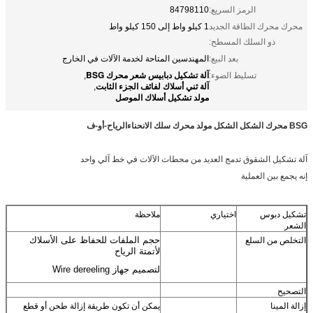
الرمز السريع:
84798110
محرك محرك الطاقة الجديد
1 كيلو واط إلى 150 كيلو واط
ذو السلك المسطح:
بعد البيع:
المهندسين المتاحة لخدمة الآلات في الخارج
آلة تشكيل دبابيس شعر محرك BSG
تسليط الضوء:
,
آلة ثني أسلاك لفائف الجزء الثابت
,
مولد تشكيل أسلاك الموصل
BSG محرك الشكل الشكل مولد محرك سلك الانحناء
الرياح-أو-ف
آلة تشكيل الشقوق تدمج العديد من محطات الآلات في خط آلي واحد
إنه يجمع بين العملية
تشكيل دبوس
اختياري
ملاحظة
الشعر
حجم الملفات للحفاظ على الأسلاك
التخلص من السلع
لأتمتة الرياح
لتصميم جهاز Wire dereeling
التصحيح
إزالة المينا
يمكن أن تكون طريقة إزالة طحن أو قطع