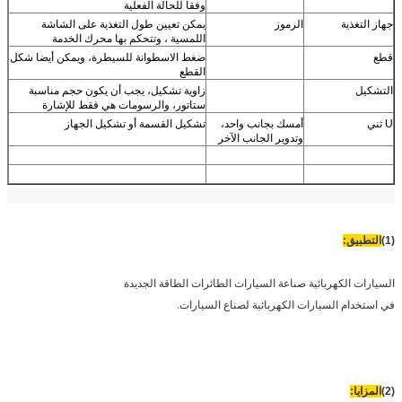
وفقا للحالة الفعلية
جهاز التغذية
الرموز
يمكن تعيين طول التغذية على الشاشة
اللمسية ، وتتحكم بها محرك الخدمة
قطع
ضغط الاسطوانة للسيطرة، ويمكن أيضا شكل
القطع
التشكيل
زاوية تشكيل، يجب أن يكون حجم مناسبة
ستاتور، والرسومات هي فقط للإشارة
U ثني
أمسك بجانب واحد،
تشكيل القسمة أو تشكيل الجهاز
وتدوير الجانب الآخر
(1)
التطبيق:
السيارات الكهربائية صناعة السيارات الطائرات الطاقة الجديدة
في استخدام السيارات الكهربائية لصناع السيارات.
(2)
المزايا: